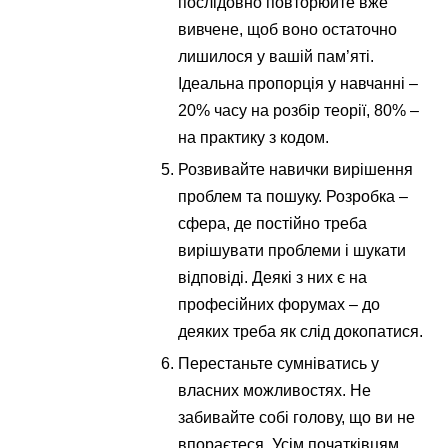
послідовно повторюйте вже
вивчене, щоб воно остаточно
лишилося у вашій пам’яті.
Ідеальна пропорція у навчанні –
20% часу на розбір теорії, 80% –
на практику з кодом.
Розвивайте навички вирішення
проблем та пошуку. Розробка –
сфера, де постійно треба
вирішувати проблеми і шукати
відповіді. Деякі з них є на
професійних форумах – до
деяких треба як слід докопатися.
Перестаньте сумніватись у
власних можливостях. Не
забивайте собі голову, що ви не
впораєтеся. Усім початківцям