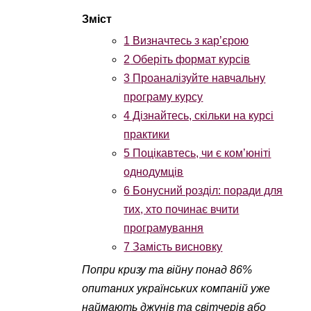
1
Визначтесь з кар’єрою
2
Оберіть формат курсів
3
Проаналізуйте навчальну
програму курсу
4
Дізнайтесь, скільки на курсі
практики
5
Поцікавтесь, чи є ком’юніті
однодумців
6
Бонусний розділ: поради для
тих, хто починає вчити
програмування
7
Замість висновку
Попри кризу та війну понад 86%
опитаних українських компаній уже
наймають джунів та світчерів або