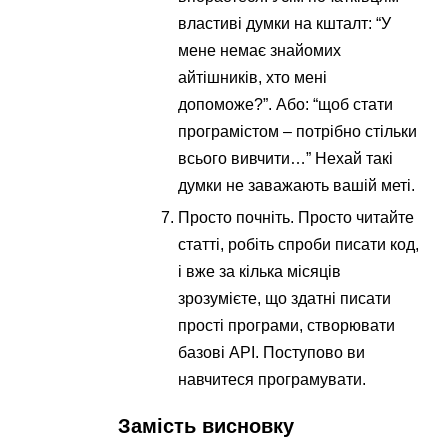
властиві думки на кшталт: “У
мене немає знайомих
айтішників, хто мені
допоможе?”. Або: “щоб стати
програмістом – потрібно стільки
всього вивчити…” Нехай такі
думки не заважають вашій меті.
Просто почніть. Просто читайте
статті, робіть спроби писати код,
і вже за кілька місяців
зрозумієте, що здатні писати
прості програми, створювати
базові API. Поступово ви
навчитеся програмувати.
Замість висновку