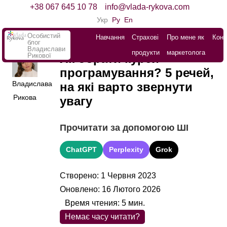
+38 067 645 10 78
info@vlada-rykova.com
Укр
Ру
En
Особистий
Навчання
Страхові
Про мене як
Конт
блог
Владислави
продукти
маркетолога
Рикової
Як обрати курси
програмування? 5 речей,
Владислава
на які варто звернути
Рикова
увагу
Прочитати за допомогою ШІ
ChatGPT
Perplexity
Grok
Створено: 1 Червня 2023
Оновлено: 16 Лютого 2026
Время чтения:
5
мин.
Немає часу читати?