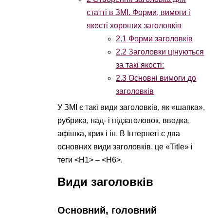
статті в ЗМІ. Форми, вимоги і
якості хороших заголовків
2.1
Форми заголовків
2.2
Заголовки цінуються
за такі якості:
2.3
Основні вимоги до
заголовків
У ЗМІ є такі види заголовків, як «шапка»,
рубрика, над- і підзаголовок, вводка,
афішка, крик і ін. В Інтернеті є два
основних види заголовків, це «Title» і
теги <Н1> – <Н6>.
Види заголовків
Основний, головний