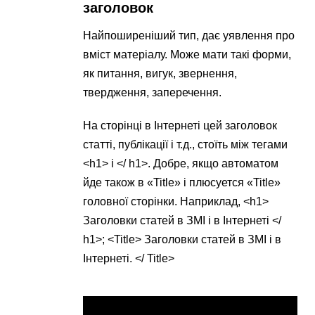
заголовок
Найпоширеніший тип, дає уявлення про
вміст матеріалу. Може мати такі форми,
як питання, вигук, звернення,
твердження, заперечення.
На сторінці в Інтернеті цей заголовок
статті, публікації і т.д., стоїть між тегами
<h1> і </ h1>. Добре, якщо автоматом
йде також в «Title» і плюсуется «Title»
головної сторінки. Наприклад, <h1>
Заголовки статей в ЗМІ і в Інтернеті </
h1>; <Title> Заголовки статей в ЗМІ і в
Інтернеті. </ Title>