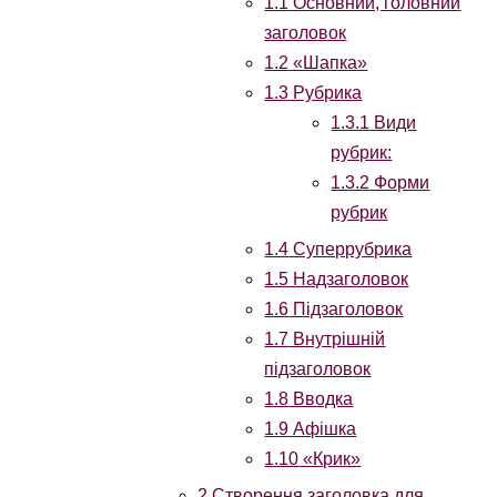
1.1
Основний, головний
заголовок
1.2
«Шапка»
1.3
Рубрика
1.3.1
Види
рубрик:
1.3.2
Форми
рубрик
1.4
Суперрубрика
1.5
Надзаголовок
1.6
Підзаголовок
1.7
Внутрішній
підзаголовок
1.8
Вводка
1.9
Афішка
1.10
«Крик»
2
Створення заголовка для