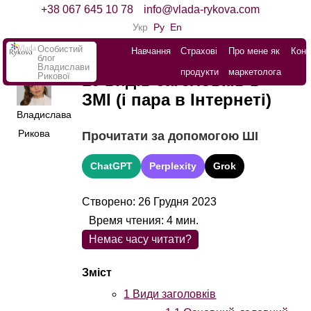
+38 067 645 10 78
info@vlada-rykova.com
Укр
Ру
En
Особистий
Навчання
Страхові
Про мене як
Конт
блог
Владислави
продукти
маркетолога
Рикової
10 видів заголовків в
ЗМІ (і пара в Інтернеті)
Владислава
Рикова
Прочитати за допомогою ШІ
ChatGPT
Perplexity
Grok
Створено: 26 Грудня 2023
Время чтения:
4
мин.
Немає часу читати?
1
Види заголовків