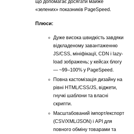
що допомагає досягати майже
«зелених» показників PageSpeed.
Плюси:
Дуже висока швидкість завдяки
відкладеному завантаженню
JS/CSS, мініфікації, CDN і lazy-
load зображень; у кейсах блогу
— ~99–100% у PageSpeed.
Повна кастомізація дизайну на
рівні HTML/CSS/JS, віджети,
гнучкі шаблони та власні
скрипти.
Масштабований імпорт/експорт
(CSV/XML/JSON) і API для
повного обміну товарами та