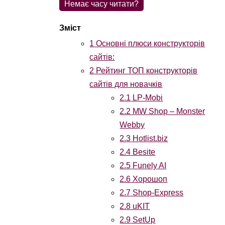
Немає часу читати?
1
Основні плюси конструкторів
сайтів:
2
Рейтинг ТОП конструкторів
сайтів для новачків
2.1
LP-Mobi
2.2
MW Shop – Monster
Webby
2.3
Hotlist.biz
2.4
Besite
2.5
Funely AI
2.6
Хорошоп
2.7
Shop-Express
2.8
uKIT
2.9
SetUp