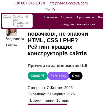
+38 067 645 10 78
info@vlada-rykova.com
Укр
Ру
En
Особистий
Навчання
Страхові
Про мене як
Конт
блог
Владислави
продукти
маркетолога
Рикової
Як створити сайт
новачкові, не знаючи
Владислава
HTML, CSS і PHP?
Рикова
Рейтинг кращих
конструкторів сайтів
Прочитати за допомогою ШІ
ChatGPT
Perplexity
Grok
Створено: 7 Жовтня 2025
Оновлено: 21 Червня 2026
Время чтения:
16
мин.