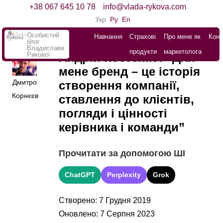
+38 067 645 10 78
info@vlada-rykova.com
Укр
Ру
En
Особистий
Навчання
Страхові
Про мене як
Конт
блог
Владислави
продукти
маркетолога
Рикової
Андрій Костенко: “Для
мене бренд – це історія
Дмитро
створення компанії,
Корнєєв
ставлення до клієнтів,
погляди і цінності
керівника і команди”
Прочитати за допомогою ШІ
ChatGPT
Perplexity
Grok
Створено: 7 Грудня 2019
Оновлено: 7 Серпня 2023