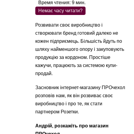
Время чтения:
9
мин.
Немає часу читати?
Розвивати своє виробництво і
створювати бренд готовий далеко не
кожен підприємець. Більшість йдуть по
шляху найменшого опору і закуповують
продукцію за кордоном. Простіше
кажучи, працюють за системою купи-
продай.
Засновник інтернет-магазину ПРОчехол
розповів нам, як він розвиває своє
виробництво і про те, як стати
партнером Розетки.
Андрій, розкажіть про магазин
ПРОчехол.