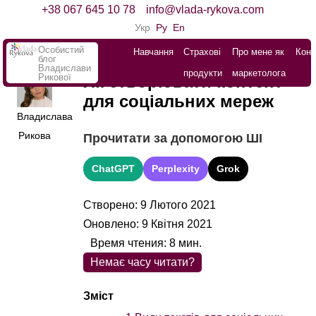
+38 067 645 10 78
info@vlada-rykova.com
Укр
Ру
En
Особистий
Навчання
Страхові
Про мене як
Конт
блог
Владислави
продукти
маркетолога
Рикової
Як створювати контент
для соціальних мереж
Владислава
Рикова
Прочитати за допомогою ШІ
ChatGPT
Perplexity
Grok
Створено: 9 Лютого 2021
Оновлено: 9 Квітня 2021
Время чтения:
8
мин.
Немає часу читати?