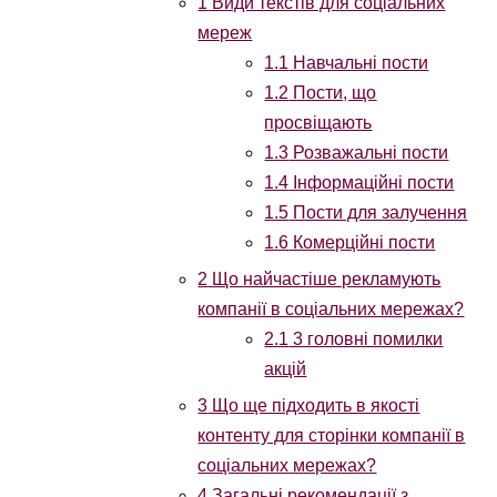
1
Види текстів для соціальних
мереж
1.1
Навчальні пости
1.2
Пости, що
просвіщають
1.3
Розважальні пости
1.4
Інформаційні пости
1.5
Пости для залучення
1.6
Комерційні пости
2
Що найчастіше рекламують
компанії в соціальних мережах?
2.1
3 головні помилки
акцій
3
Що ще підходить в якості
контенту для сторінки компанії в
соціальних мережах?
4
Загальні рекомендації з