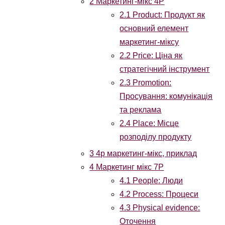
2
Маркетинг-мікс 4P
2.1
Product: Продукт як
основний елемент
маркетинг-міксу
2.2
Price: Ціна як
стратегічний інструмент
2.3
Promotion:
Просування: комунікація
та реклама
2.4
Place: Місце
розподілу продукту
3
4p маркетинг-мікс, приклад
4
Маркетинг мікс 7P
4.1
People: Люди
4.2
Process: Процеси
4.3
Physical evidence:
Оточення