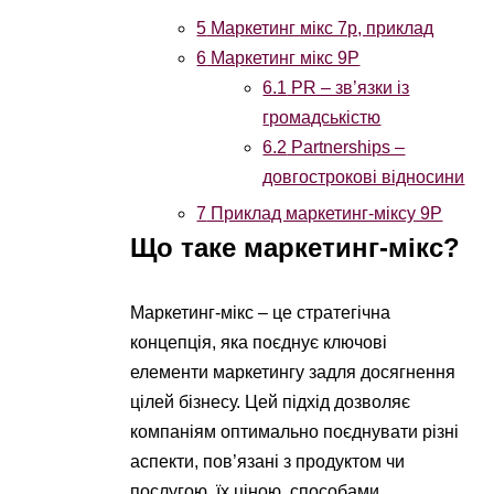
5
Маркетинг мікс 7p, приклад
6
Маркетинг мікс 9P
6.1
PR – зв’язки із
громадськістю
6.2
Partnerships –
довгострокові відносини
7
Приклад маркетинг-міксу 9P
Що таке маркетинг-мікс?
Маркетинг-мікс – це стратегічна
концепція, яка поєднує ключові
елементи маркетингу задля досягнення
цілей бізнесу. Цей підхід дозволяє
компаніям оптимально поєднувати різні
аспекти, пов’язані з продуктом чи
послугою, їх ціною, способами