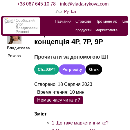
+38 067 645 10 78
info@vlada-rykova.com
Укр
Ру
En
Особистий
Навчання
Страхові
Про мене як
Конт
блог
Владислави
продукти
маркетолога
Рикової
Маркетинг-мікс:
концепція 4P, 7P, 9P
Владислава
Рикова
Прочитати за допомогою ШІ
ChatGPT
Perplexity
Grok
Створено: 18 Серпня 2023
Время чтения:
10
мин.
Немає часу читати?
1
Що таке маркетинг-мікс?