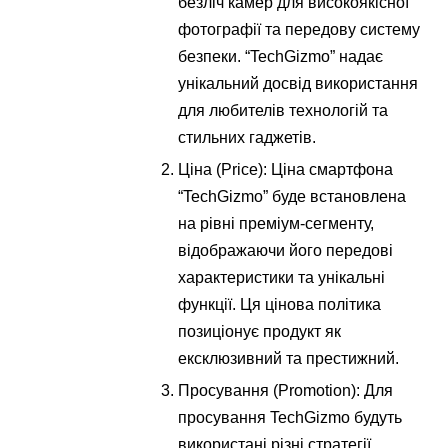
безліч камер для високоякісної
фотографії та передову систему
безпеки. “TechGizmo” надає
унікальний досвід використання
для любителів технологій та
стильних гаджетів.
Ціна (Price): Ціна смартфона
“TechGizmo” буде встановлена
на рівні преміум-сегменту,
відображаючи його передові
характеристики та унікальні
функції. Ця цінова політика
позиціонує продукт як
ексклюзивний та престижний.
Просування (Promotion): Для
просування TechGizmo будуть
використані різні стратегії.