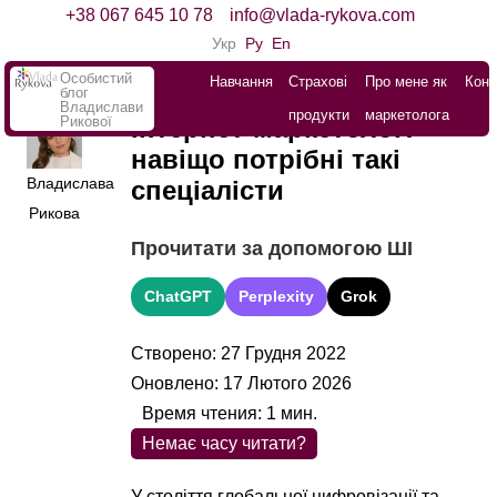
+38 067 645 10 78
info@vlada-rykova.com
Укр
Ру
En
Особистий
Навчання
Страхові
Про мене як
Конт
блог
Владислави
продукти
маркетолога
Рикової
Інтернет-маркетолог:
навіщо потрібні такі
Владислава
спеціалісти
Рикова
Прочитати за допомогою ШІ
ChatGPT
Perplexity
Grok
Створено: 27 Грудня 2022
Оновлено: 17 Лютого 2026
Время чтения:
1
мин.
Немає часу читати?
У століття глобальної цифровізації та