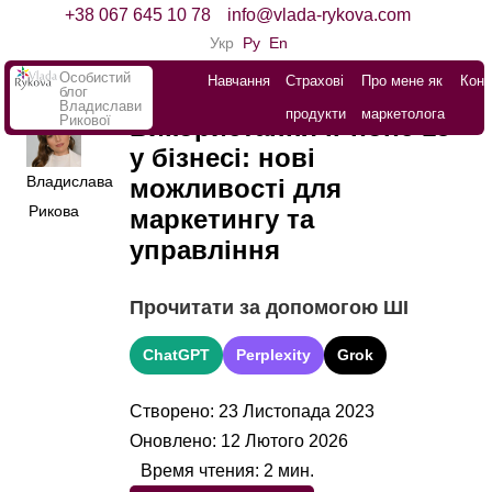
+38 067 645 10 78
info@vlada-rykova.com
Укр
Ру
En
Особистий
Навчання
Страхові
Про мене як
Конт
блог
Владислави
продукти
маркетолога
Рикової
Використання iPhone 15
у бізнесі: нові
Владислава
можливості для
Рикова
маркетингу та
управління
Прочитати за допомогою ШІ
ChatGPT
Perplexity
Grok
Створено: 23 Листопада 2023
Оновлено: 12 Лютого 2026
Время чтения:
2
мин.