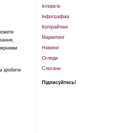
Інтерв'ю
Інфографіка
Копірайтинг
можете
Маркетинг
ування,
Новини
улярними
Огляди
Слогани
м зробити
Підписуйтесь!