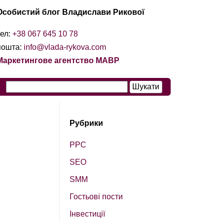
Особистий блог Владислави Рикової
тел:
+38 067 645 10 78
пошта:
info@vlada-rykova.com
Маркетингове агентство МАВР
Рубрики
PPC
SEO
SМM
Гостьові пости
Інвестиції