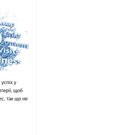
успіх у
терії, щоб
ес, так що не