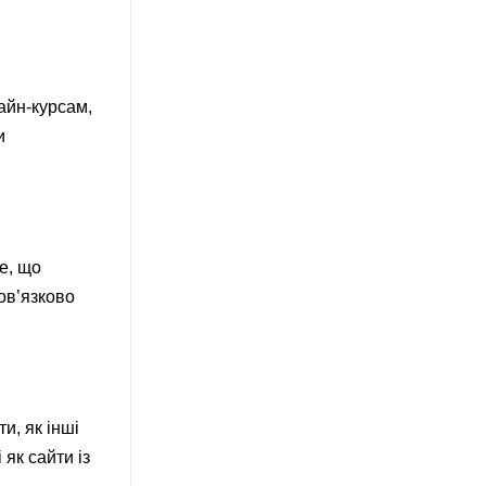
айн-курсам,
и
те, що
ов’язково
и, як інші
 як сайти із