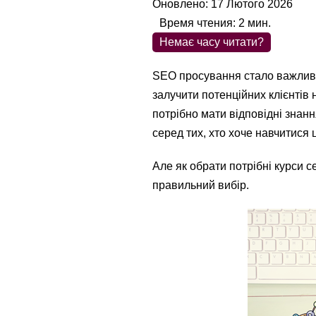
Оновлено: 17 Лютого 2026
Время чтения:
2
мин.
Немає часу читати?
SEO просування стало важливою
залучити потенційних клієнтів 
потрібно мати відповідні зна
серед тих, хто хоче навчитися ц
Але як обрати потрібні курси 
правильний вибір.