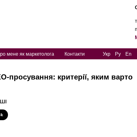
ро мене як маркетолога
Контакти
Укр
Ру
En
O-просування: критерії, яким варто
 ШІ
ok