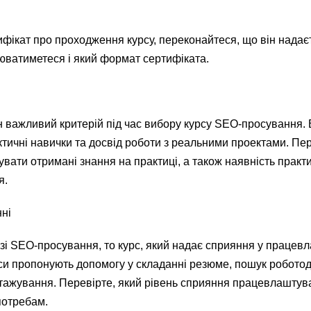
фікат про проходження курсу, переконайтеся, що він надає
юватиметеся і який формат сертифіката.
н важливий критерій під час вибору курсу SEO-просування.
ичні навички та досвід роботи з реальними проектами. Пер
вати отримані знання на практиці, а також наявність практ
я.
ні
зі SEO-просування, то курс, який надає сприяння у працевл
си пропонують допомогу у складанні резюме, пошук роботод
тажування. Перевірте, який рівень сприяння працевлашту
потребам.