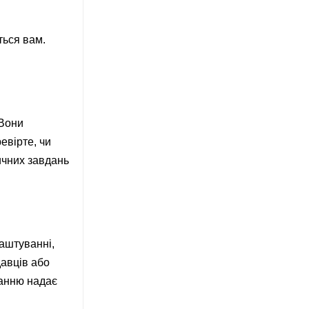
ться вам.
 Вони
евірте, чи
ичних завдань
аштуванні,
авців або
ванню надає