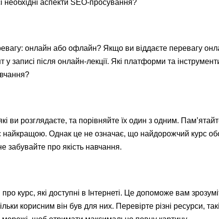
і необхідні аспекти SEO-просування?
евагу: онлайн або офлайн? Якщо ви віддаєте перевагу онл
т у записі після онлайн-лекції. Які платформи та інструмент
авчання?
які ви розглядаєте, та порівняйте їх один з одним. Пам’ятай
 найкращою. Однак це не означає, що найдорожчий курс об
не забувайте про якість навчання.
про курс, які доступні в Інтернеті. Це допоможе вам зрозуміт
льки корисним він був для них. Перевірте різні ресурси, такі