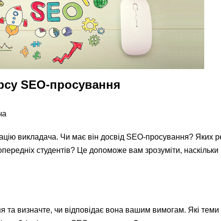
урсу SEO-просування
ча
тацію викладача. Чи має він досвід SEO-просування? Яких ре
попередніх студентів? Це допоможе вам зрозуміти, наскільки
 та визначте, чи відповідає вона вашим вимогам. Які теми