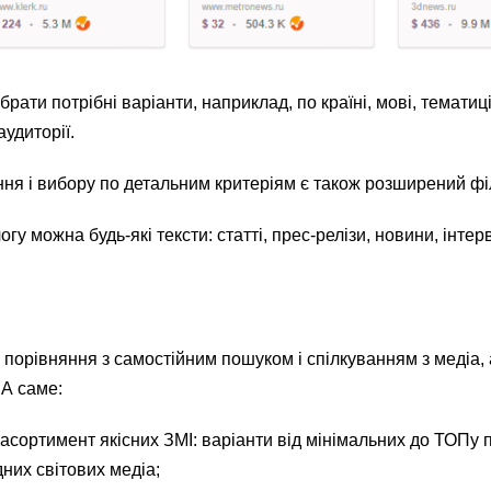
рати потрібні варіанти, наприклад, по країні, мові, тематиці
удиторії.
ння і вибору по детальним критеріям є також розширений фі
гу можна будь-які тексти: статті, прес-релізи, новини, інтерв
орівняння з самостійним пошуком і спілкуванням з медіа, 
 А саме:
сортимент якісних ЗМІ: варіанти від мінімальних до ТОПу 
ідних світових медіа;