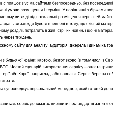
віс працює з усіма сайтами безпосередньо, без посередникі
ачені умови розміщення і терміни. У порівнянні з біржами по
истому вигляді під посилальні розміщення через веб-майстр
завдань ви завжди будете впевнені в тому, що якісний матер
му розділі, потрапить в живі стрічки новин, і що ні матеріал
ь через тиждень.
жному сайту для аналізу: аудиторія, джерела і динаміка тра
 з будь-якої країни: картою, безготівково (в тому числі з Єв
, BTC. Частий сценарій використання сервісу – оплата грив
ігерії або Кореї, наприклад, або навпаки. Сервіс бере на себ
 витрати.
нта супроводжує персональний менеджер, який готовий допом
апитам: сервіс допомагає вирішити нестандартні запити клі