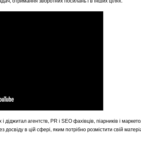
адач, отримання зворотних посилань і в інших цілях.
 і діджитал агентств, PR і SEO фахівців, піарників і маркето
ез досвіду в цій сфері, яким потрібно розмістити свій матер