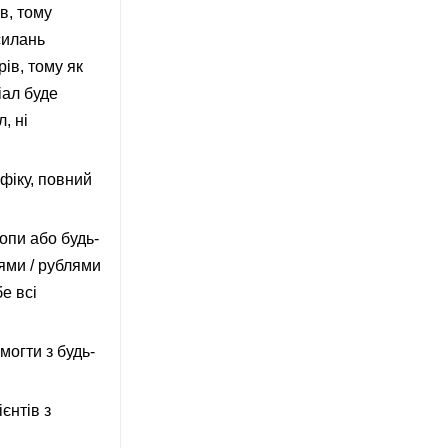
в, тому
силань
ів, тому як
іал буде
, ні
фіку, повний
ропи або будь-
нями / рублями
е всі
огти з будь-
єнтів з