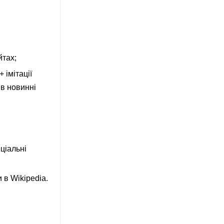
йтах;
 імітації
 в новинні
ціальні
 в Wikipedia.