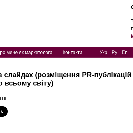
ро мене як маркетолога
Контакти
Укр
Ру
En
 слайдах (розміщення PR-публікацій
 всьому світу)
 ШІ
ok