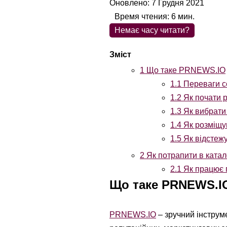
Оновлено: 7 Грудня 2021
Время чтения:
6
мин.
Немає часу читати?
1
Що таке PRNEWS.IO
1.1
Переваги с
1.2
Як почати 
1.3
Як вибрати
1.4
Як розміщув
1.5
Як відстежу
2
Як потрапити в катал
2.1
Як працює 
Що таке PRNEWS.I
PRNEWS.IO
– зручний інструме