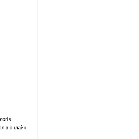
логів
іал в онлайн