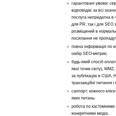
гарантовані умови: сер
відповідає за всі зазн
послуга непридатна в ч
для PR, так і для SEO 
розміщений в нормально
посилання не пропадут
повна інформація по ко
набір SEO-метрик;
будь-який спосіб оплати
якої точки світу), WMZ
за публікацію в США, Н
транзакційні питання і
саппорт: кожного кліє
яких питань;
робота по кастомними з
конкретними медіа.