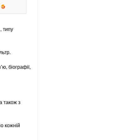
, типу
льтр.
’ю, біографії,
а також з
по кожній