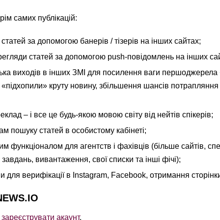
рім самих публікацій:
статей за допомогою банерів / тізерів на інших сайтах;
ерегляди статей за допомогою push-повідомлень на інших са
ька виходів в інших ЗМІ для посилення ваги першоджерела +
і «підхопили» круту новину, збільшення шансів потрапляння
еклад – і все це будь-якою мовою світу від нейтів спікерів;
ам пошуку статей в особистому кабінеті;
м функціоналом для агентств і фахівців (більше сайтів, спе
 завдань, вивантаження, свої списки та інші фічі);
и для верифікації в Instagram, Facebook, отримання сторінки
RNEWS.IO
е
зареєструвати акаунт
.