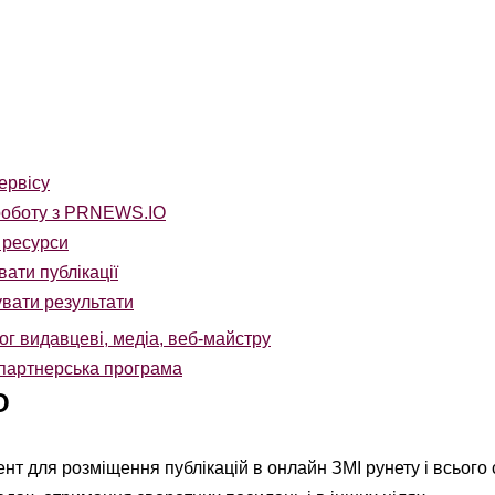
ервісу
роботу з PRNEWS.IO
 ресурси
ати публікації
вати результати
ог видавцеві, медіа, веб-майстру
партнерська програма
O
нт для розміщення публікацій в онлайн ЗМІ рунету і всього 