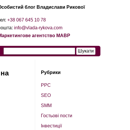
Особистий блог Владислави Рикової
тел:
+38 067 645 10 78
пошта:
info@vlada-rykova.com
Маркетингове агентство МАВР
 на
Рубрики
PPC
SEO
SМM
Гостьові пости
Інвестиції