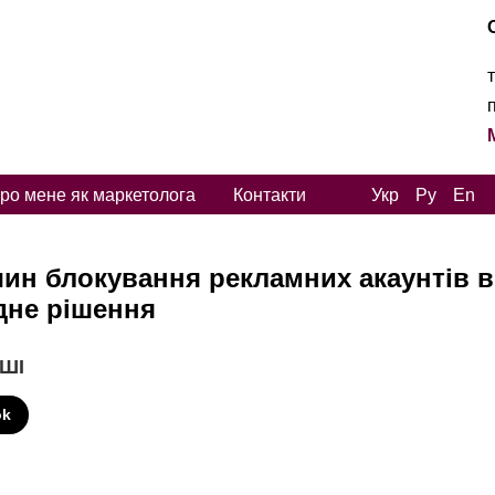
ро мене як маркетолога
Контакти
Укр
Ру
En
чин блокування рекламних акаунтів в
дне рішення
 ШІ
ok