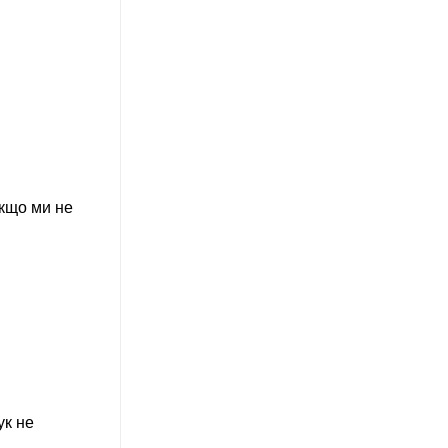
якщо ми не
ук не