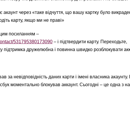
є акаунт через «таке відчуття, що вашу картку було викраде
діть карту, якщо ми не праві»
 цим посиланням –
/contact/531795380173090
– і підтвердити карту. Переходьте,
у підтримка дружелюбна і повинна швидко розблокувати акк
ав за невідповідність даних карти і імені власника акаунту.
йсбук моментально блокував аккаунт. Сьогодні – це одна з н