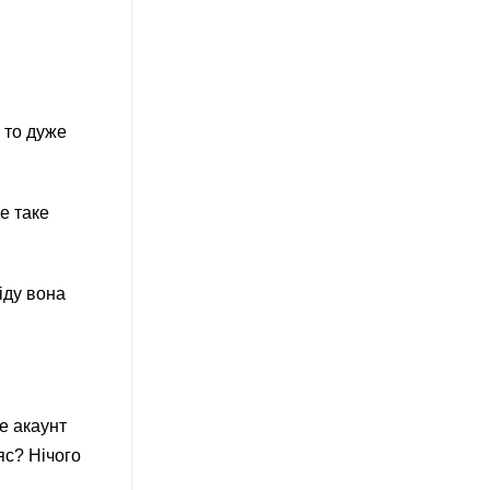
 то дуже
е таке
іду вона
е акаунт
яс? Нічого