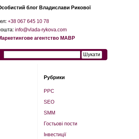
Особистий блог Владислави Рикової
тел:
+38 067 645 10 78
пошта:
info@vlada-rykova.com
Маркетингове агентство МАВР
Рубрики
PPC
SEO
SМM
Гостьові пости
Інвестиції