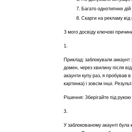
Багато однотипних дій 
Скарги на рекламу від
З мого досвіду ключові причини:
1.
Приклад: заблокували аккаунт 
домен, через хвилину після ві
акаунти купу раз, я пробував в
картинка) і зовсім інші. Резуль
Рішення: Зберігайте під рукою 
3.
У заблокованому акаунті була 