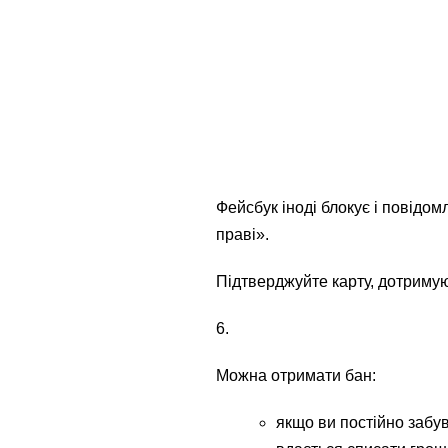
Фейсбук іноді блокує і повідомл
праві».
Підтверджуйте карту, дотримую
6.
Можна отримати бан:
якщо ви постійно забув