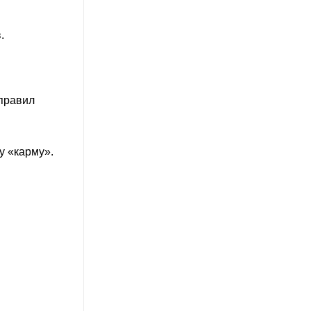
.
 правил
у «карму».