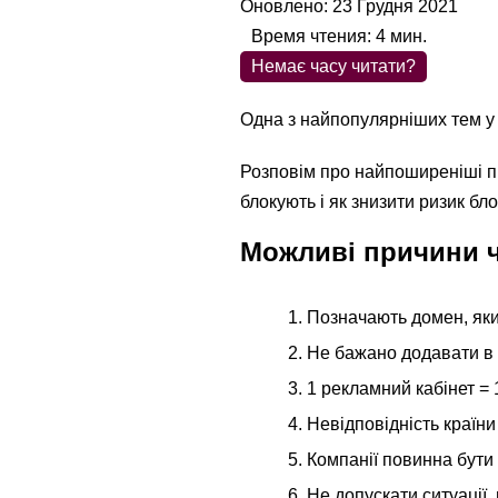
Оновлено: 23 Грудня 2021
Время чтения:
4
мин.
Немає часу читати?
Одна з найпопулярніших тем у 
Розповім про найпоширеніші при
блокують і як знизити ризик бл
Можливі причини 
Позначають домен, яки
Не бажано додавати в а
1 рекламний кабінет = 
Невідповідність країни 
Компанії повинна бути 
Не допускати ситуації