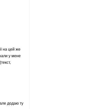
ї на цей же
вали у мене
текст,
 але додаю ту