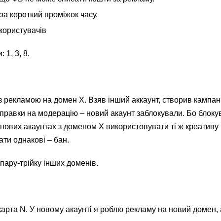
за короткий проміжок часу.
 користувачів
 1, 3, 8.
з рекламою на домен Х. Взяв інший аккаунт, створив кампані
дправки на модерацію – новий акаунт заблокували. Бо блоку
 нових акаунтах з доменом Х використовувати ті ж креативу (
тати однакові – бан.
пару-трійку інших доменів.
карта N. У новому акаунті я роблю рекламу на новий домен,