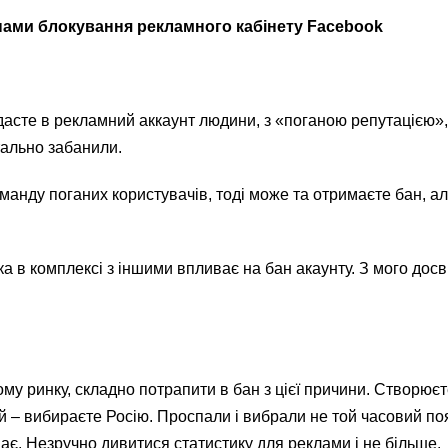
ами блокування рекламного кабінету Facebook
асте в рекламний аккаунт людини, з «поганою репутацією»,
тально забанили.
анду поганих користувачів, тоді може та отримаєте бан, ал
а в комплексі з іншими впливає на бан акаунту. З мого досв
му ринку, складно потрапити в бан з цієї причини. Створюєт
ій – вибираєте Росію. Проспали і вибрали не той часовий по
ває. Незручно дивитися статистику для реклами і не більше.