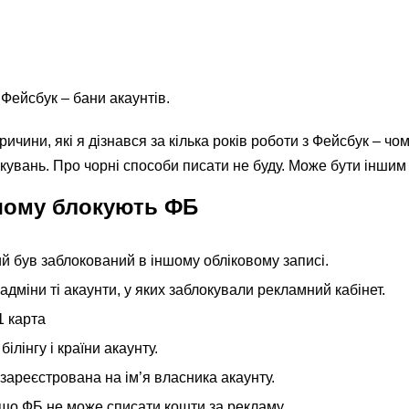
Фейсбук – бани акаунтів.
чини, які я дізнався за кілька років роботи з Фейсбук – чо
окувань. Про чорні способи писати не буду. Може бути іншим
чому блокують ФБ
й був заблокований в іншому обліковому записі.
дміни ті акаунти, у яких заблокували рекламний кабінет.
1 карта
білінгу і країни акаунту.
зареєстрована на ім’я власника акаунту.
, що ФБ не може списати кошти за рекламу.