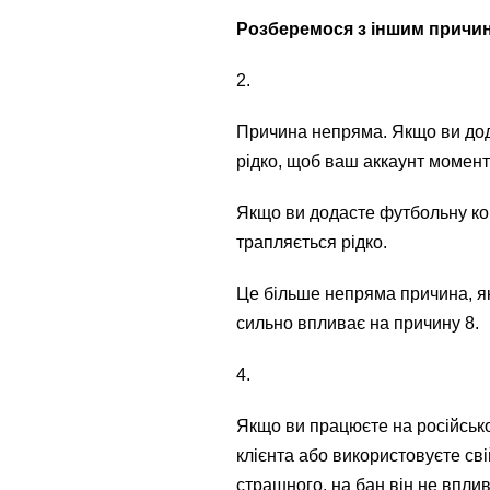
Розберемося з іншим причин
2.
Причина непряма. Якщо ви дод
рідко, щоб ваш аккаунт момен
Якщо ви додасте футбольну ком
трапляється рідко.
Це більше непряма причина, як
сильно впливає на причину 8.
4.
Якщо ви працюєте на російсько
клієнта або використовуєте св
страшного, на бан він не впли