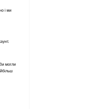
но і ми
аунт.
 Ви могли
айбільш