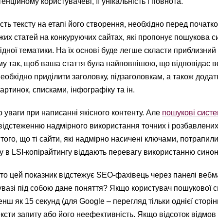
енційному користувачеві, її унікальність і повнота.
сть тексту на етапі його створення, необхідно перед початк
жих статей на конкуруючих сайтах, які пропонує пошукова с
дної тематики. На їх основі буде легше скласти приблизний
у так, щоб ваша стаття була найповнішою, що відповідає в
еобхідно приділити заголовку, підзаголовкам, а також додат
картинок, списками, інфографіку та ін.
 уваги при написанні якісного контенту. Але
пошукові сист
відстеженню надмірного використання точних і розбавлени
того, що ті сайти, які надмірно насичені ключами, потрапили
у в LSI-копірайтингу віддають перевагу використанню синон
 то цей показник відстежує SEO-фахівець через панелі веб
увазі під собою дане поняття? Якщо користувач пошукової 
нш як 15 секунд (для Google – перегляд тільки однієї сторін
ексти запиту або його неефективність. Якщо відсоток відмов