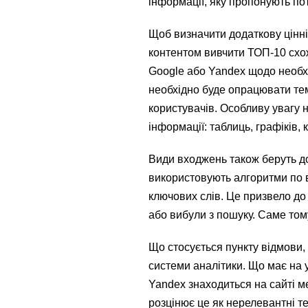
інформації, яку пропонують пот
Щоб визначити додаткову цінні
контентом вивчити ТОП-10 схо
Google або Yandex щодо необхі
необхідно буде опрацювати тем
користувачів. Особливу увагу н
інформації: таблиць, графіків, 
Види входжень також беруть до
використовують алгоритми по 
ключових слів. Це призвело до 
або вибули з пошуку. Саме том
Що стосується пункту відмови,
системи аналітики. Що має на 
Yandex знаходиться на сайті ме
розцінює це як нерелевантні т