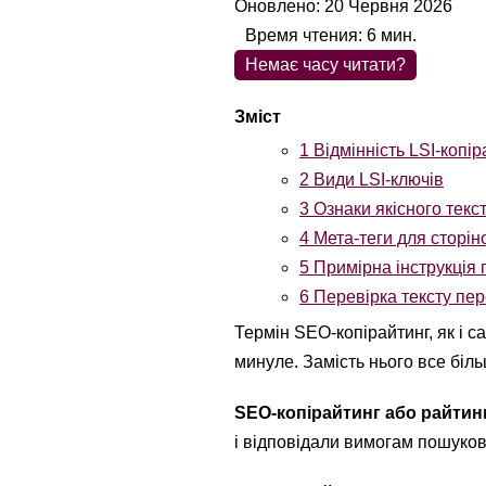
Оновлено: 20 Червня 2026
Время чтения:
6
мин.
Немає часу читати?
1
Відмінність LSI-копір
2
Види LSI-ключів
3
Ознаки якісного текс
4
Мета-теги для сторіно
5
Примірна інструкція 
6
Перевірка тексту пер
Термін SEO-копірайтинг, як і са
минуле. Замість нього все біл
SEO-копірайтинг або райтин
і відповідали вимогам пошуков