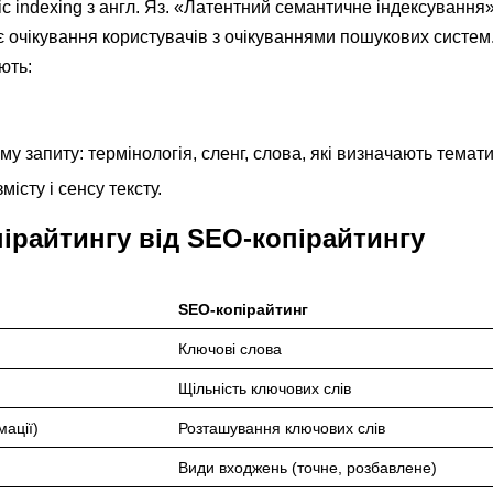
tic indexing з англ. Яз. «Латентний семантичне індексування
є очікування користувачів з очікуваннями пошукових систем.
ють:
му запиту: термінологія, сленг, слова, які визначають темати
істу і сенсу тексту.
пірайтингу від SEO-копірайтингу
SEO-копірайтинг
Ключові слова
Щільність ключових слів
мації)
Розташування ключових слів
Види входжень (точне, розбавлене)