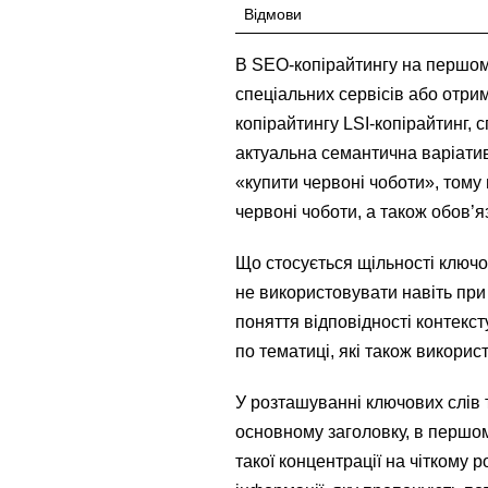
Відмови
В SEO-копірайтингу на першому
спеціальних сервісів або отрим
копірайтингу LSI-копірайтинг,
актуальна семантична варіатив
«купити червоні чоботи», тому 
червоні чоботи, а також обов’
Що стосується щільності ключо
не використовувати навіть при
поняття відповідності контекст
по тематиці, які також викорис
У розташуванні ключових слів 
основному заголовку, в першому
такої концентрації на чіткому 