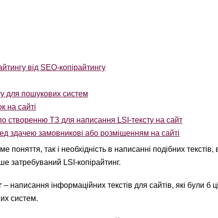
айтингу від SEO-копірайтингу
ту для пошукових систем
к на сайті
по створенню ТЗ для написання LSI-тексту на сайт
ед здачею замовникові або розміщенням на сайті
ме поняття, так і необхідність в написанні подібних текстів, 
ьше затребуваний LSI-копірайтинг.
г
– написання інформаційних текстів для сайтів, які були б ц
их систем.