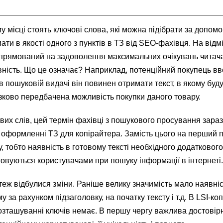
 місці стоять ключові слова, які можна підібрати за допом
ати в якості одного з пунктів в ТЗ від SEO-фахівця. На відм
 спрямований на задоволення максимальних очікувань читач
ність. Що це означає? Наприклад, потенційний покупець вв
в пошуковій видачі він повинен отримати текст, в якому буд
язково передбачена можливість покупки даного товару.
вих слів, цей термін фахівці з пошукового просування зара
 оформленні ТЗ для копірайтера. Замість цього на перший 
у, тобто наявність в готовому тексті необхідного додатковог
товуються користувачами при пошуку інформації в інтернеті.
теж відбулися зміни. Раніше велику значимість мало наявніс
 за рахунком підзаголовку, на початку тексту і т.д. В LSI-ко
розташуванні ключів немає. В першу чергу важлива достовір