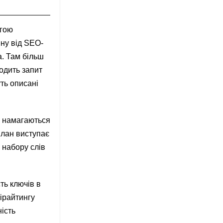
огою
іну від SEO-
а. Там більш
одить запит
уть описані
з намагаються
план виступає
о набору слів
ть ключів в
пірайтингу
ність