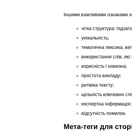
Іншими важливими ознаками хор
чітка структура: підзаг
унікальність;
тематична лексика, вел
використання слів, які
корисність і новизна;
простота викладу;
ритміка тексту;
щільність ключових слів
експертна інформація;
відсутність помилок.
Мета-теги для стор