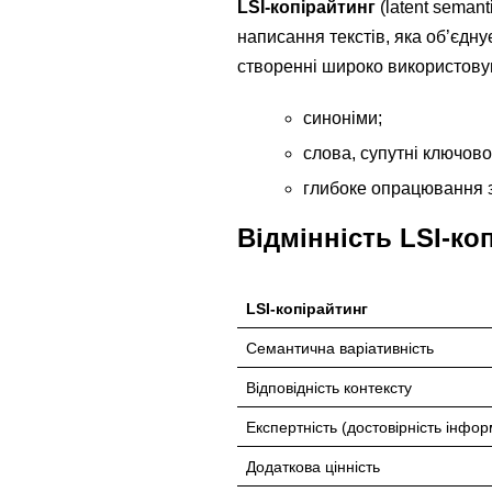
LSI-копірайтинг
(latent seman
написання текстів, яка об’єдну
створенні широко використову
синоніми;
слова, супутні ключово
глибоке опрацювання зм
Відмінність LSI-ко
LSI-копірайтинг
Семантична варіативність
Відповідність контексту
Експертність (достовірність інфор
Додаткова цінність