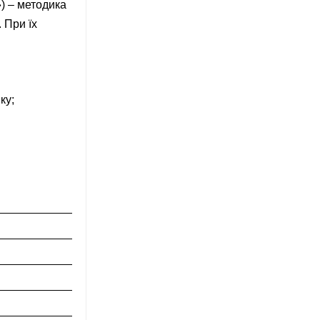
») – методика
 При їх
ку;