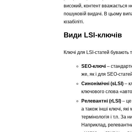
високий, контент вважається н
пошуковій видачі. В цьому вип
юзабіліті.
Види LSI-ключів
Ключі для LSI-статей бувають 
SEO-ключі
– стандартн
же, як і для SEO-статей
Синонімічні (sLSI)
– к
ключового слова «авто
Релевантні (rLSI)
– це
а також інші ключі, як
термінологія і т.п. За
Наприклад, релевантни