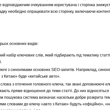
е відповідаючим очікуванням користувача і сторінка знижує
адку необхідно опрацювати всю сторінку, включаючи контент
трьох основних видів:
ий набір ключових слів, який підбирають під тематику статті
.
лючі з синонімами основних SEO-запитів. Наприклад, синон
 з Китаю» буде «китайське авто».
 слова з оточення головного ключа, так звані доповнюючі кл
і мають пряме відношення до теми статті. До них відносяться 
 ним пошукова система визначає наскільки добре розкрита тем
ми словами до ключу «авто з Китаю» будуть «офіційно», «н