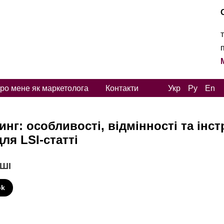
ро мене як маркетолога
Контакти
Укр
Ру
En
инг: особливості, відмінності та інст
ля LSI-статті
 ШІ
ok