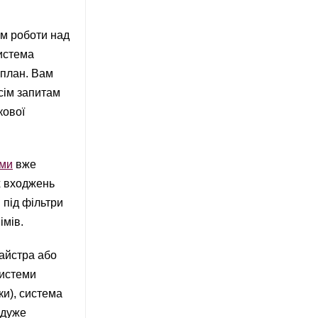
ом роботи над
истема
 план. Вам
сім запитам
кової
еми
вже
х входжень
 під фільтри
імів.
майстра або
системи
ки), система
 дуже