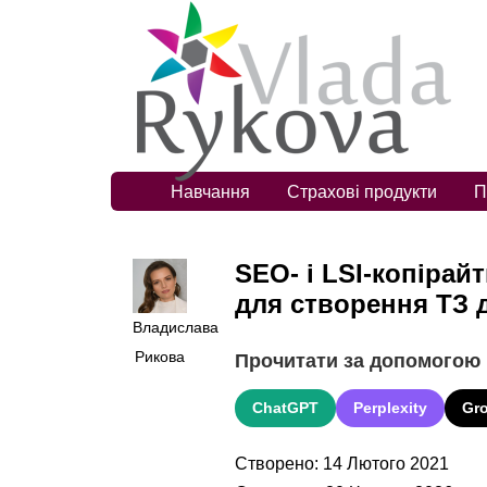
Навчання
Страхові продукти
П
SEO- і LSI-копірайт
для створення ТЗ д
Владислава
Рикова
Прочитати за допомогою
ChatGPT
Perplexity
Gr
Створено: 14 Лютого 2021