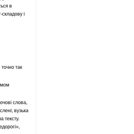
ться в
-складову і
 точно так
імом
ючові слова,
сленг, вузька
а тексту.
едорогі»,