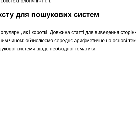
окотехнологічні» і т.п.
ексту для пошукових систем
популярні, як і короткі. Довжина статті для виведення сторін
им чином: обчислюємо середнє арифметичне на основі текст
укової системи щодо необхідної тематики.