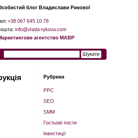
Особистий блог Владислави Рикової
тел:
+38 067 645 10 78
пошта:
info@vlada-rykova.com
Маркетингове агентство МАВР
рукція
Рубрики
PPC
SEO
SМM
Гостьові пости
Інвестиції