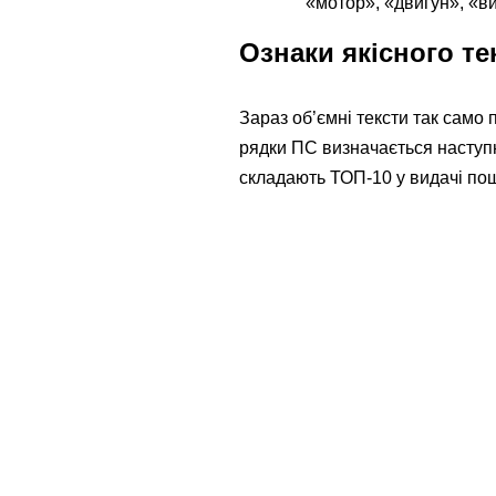
«мотор», «двигун», «вис
Ознаки якісного т
Зараз об’ємні тексти так само 
рядки ПС визначається наступн
складають ТОП-10 у видачі пош