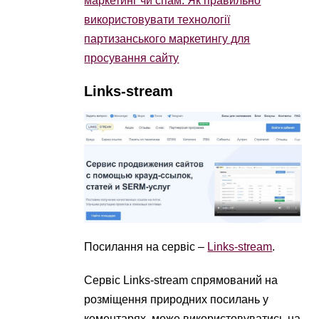
маркетинг чи спам. Як правильно
використовувати технології
партизанського маркетингу для
просування сайту
Links-stream
Посилання на сервіс –
Links-stream
.
Сервіс Links-stream спрямований на
розміщення природних посилань у
коментарях, може використовуватись на