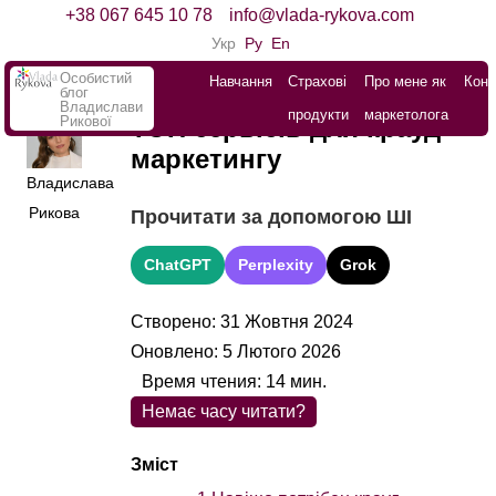
+38 067 645 10 78
info@vlada-rykova.com
Укр
Ру
En
Особистий
Навчання
Страхові
Про мене як
Конт
блог
Владислави
продукти
маркетолога
Рикової
ТОП сервісів для крауд-
маркетингу
Владислава
Рикова
Прочитати за допомогою ШІ
ChatGPT
Perplexity
Grok
Створено: 31 Жовтня 2024
Оновлено: 5 Лютого 2026
Время чтения:
14
мин.
Немає часу читати?