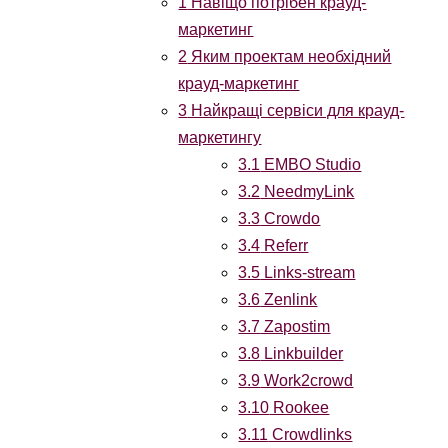
1
Навіщо потрібен крауд-
маркетинг
2
Яким проектам необхідний
крауд-маркетинг
3
Найкращі сервіси для крауд-
маркетингу
3.1
EMBO Studio
3.2
NeedmyLink
3.3
Crowdo
3.4
Referr
3.5
Links-stream
3.6
Zenlink
3.7
Zapostim
3.8
Linkbuilder
3.9
Work2crowd
3.10
Rookee
3.11
Crowdlinks