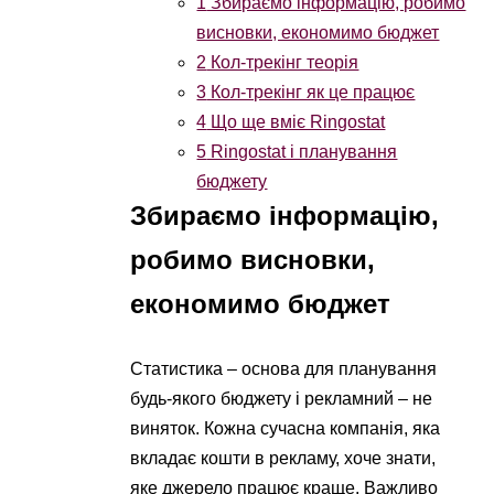
1
Збираємо інформацію, робимо
висновки, економимо бюджет
2
Кол-трекінг теорія
3
Кол-трекінг як це працює
4
Що ще вміє Ringostat
5
Ringostat і планування
бюджету
Збираємо інформацію,
робимо висновки,
економимо бюджет
Статистика – основа для планування
будь-якого бюджету і рекламний – не
виняток. Кожна сучасна компанія, яка
вкладає кошти в рекламу, хоче знати,
яке джерело працює краще. Важливо