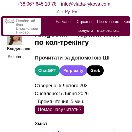
+38 067 645 10 78
info@vlada-rykova.com
Укр
Ру
En
Особистий
Навчання
Страхові
Про мене як
Конт
блог
Владислави
продукти
маркетолога
Рикової
Ringostat – чорний пояс
по кол-трекінгу
Владислава
Рикова
Прочитати за допомогою ШІ
ChatGPT
Perplexity
Grok
Створено: 6 Лютого 2021
Оновлено: 5 Липня 2026
Время чтения:
5
мин.
Немає часу читати?