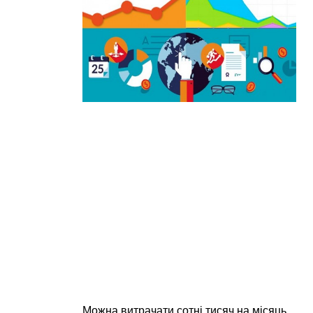
Можна витрачати сотні тисяч на місяць