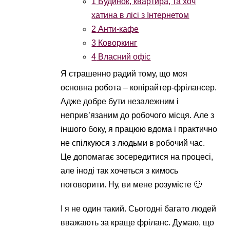
1
Будинок, квартира, та хоч
хатина в лісі з Інтернетом
2
Анти-кафе
3
Коворкинг
4
Власний офіс
Я страшенно радий тому, що моя
основна робота – копірайтер-фрілансер.
Адже добре бути незалежним і
неприв’язаним до робочого місця. Але з
іншого боку, я працюю вдома і практично
не спілкуюся з людьми в робочий час.
Це допомагає зосередитися на процесі,
але іноді так хочеться з кимось
поговорити. Ну, ви мене розумієте 🙂
І я не один такий. Сьогодні багато людей
вважають за краще фріланс. Думаю, що