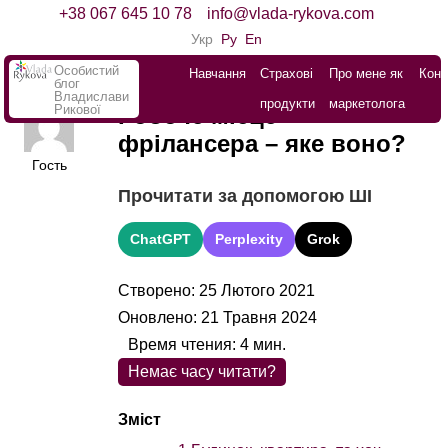
+38 067 645 10 78
info@vlada-rykova.com
Укр
Ру
En
Особистий
Навчання
Страхові
Про мене як
Конт
блог
Владислави
продукти
маркетолога
Рикової
Робоче місце
фрілансера – яке воно?
Гость
Прочитати за допомогою ШІ
ChatGPT
Perplexity
Grok
Створено: 25 Лютого 2021
Оновлено: 21 Травня 2024
Время чтения:
4
мин.
Немає часу читати?