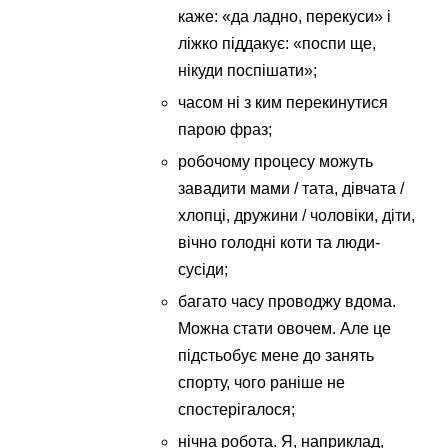
каже: «да ладно, перекуси» і
ліжко піддакує: «поспи ще,
нікуди поспішати»;
часом ні з ким перекинутися
парою фраз;
робочому процесу можуть
завадити мами / тата, дівчата /
хлопці, дружини / чоловіки, діти,
вічно голодні коти та люди-
сусіди;
багато часу проводжу вдома.
Можна стати овочем. Але це
підстьобує мене до занять
спорту, чого раніше не
спостерігалося;
нічна робота. Я, наприклад,