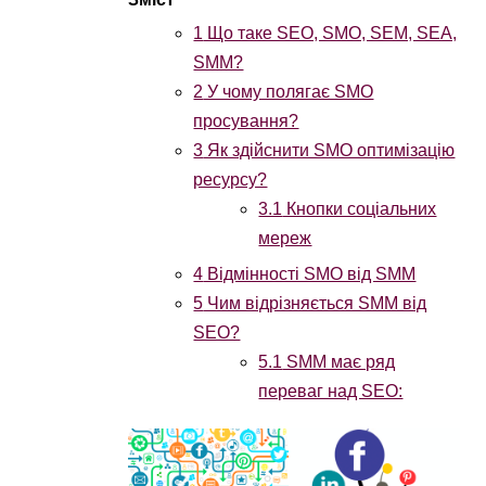
1
Що таке SEO, SMO, SEM, SEA,
SMM?
2
У чому полягає SMO
просування?
3
Як здійснити SMO ​​оптимізацію
ресурсу?
3.1
Кнопки соціальних
мереж
4
Відмінності SMO від SMM
5
Чим відрізняється SMM від
SEO?
5.1
SMM має ряд
переваг над SEO: