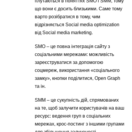
плутаються в поняттях SMO і SMM, тому
що вони є досить близькими. Саме тому
варто розібратися в тому, чим
відрізняється Social media optimization
від Social media marketing.
SMO – це повна інтеграція сайту з
соціальними мережами: можливість
зареєструватися за допомогою
соцмереж, використання «соціального
замку», кнопки поділитися, Open Graph
та ін.
SMM – це сукупність дій, спрямованих
на те, щоб залучити користувачів на ваш
ресурс: ведення груп в соціальних
мережах, крос-постинг з іншими групами
для збільшення залученості,