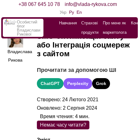
+38 067 645 10 78
info@vlada-rykova.com
Укр
Ру
En
Особистий
Навчання
Страхові
Про мене як
Конт
блог
Владислави
продукти
маркетолога
Рикової
SMO оптимізація сайту
або Інтеграція соцмереж
Владислава
з сайтом
Рикова
Прочитати за допомогою ШІ
ChatGPT
Perplexity
Grok
Створено: 24 Лютого 2021
Оновлено: 2 Серпня 2024
Время чтения:
4
мин.
Немає часу читати?