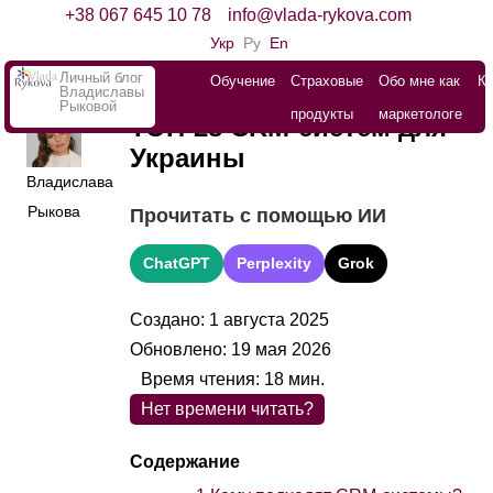
+38 067 645 10 78
info@vlada-rykova.com
Укр
Ру
En
Личный блог
Обучение
Страховые
Обо мне как
К
Владиславы
Рыковой
продукты
маркетологе
ТОП-28 CRM-систем для
Украины
Владислава
Рыкова
Прочитать с помощью ИИ
ChatGPT
Perplexity
Grok
Создано: 1 августа 2025
Обновлено: 19 мая 2026
Время чтения:
18
мин.
Нет времени читать?