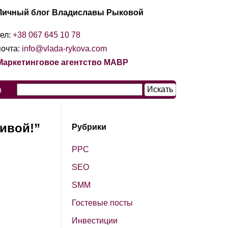
Личный блог Владиславы Рыковой
тел:
+38 067 645 10 78
почта:
info@vlada-rykova.com
Маркетинговое агентство МАВР
n
ливой!”
Рубрики
PPC
SЕО
SМM
Гостевые посты
Инвестиции