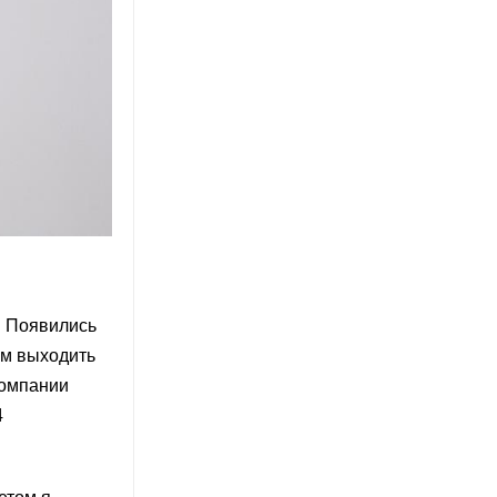
. Появились
дем выходить
компании
4