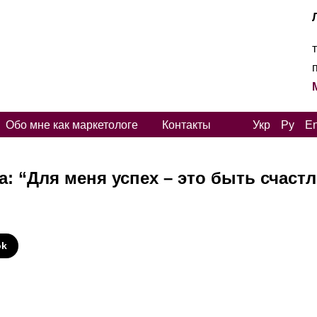
Обо мне как маркетологе
Контакты
Укр
Ру
E
: “Для меня успех – это быть счаст
И
ok