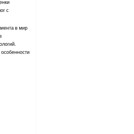
енки
ог с
лиента в мир
в
ологий.
м особенности