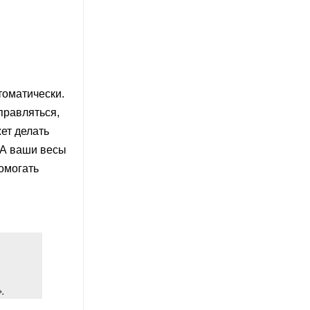
томатически.
правляться,
ет делать
 А ваши весы
помогать
.