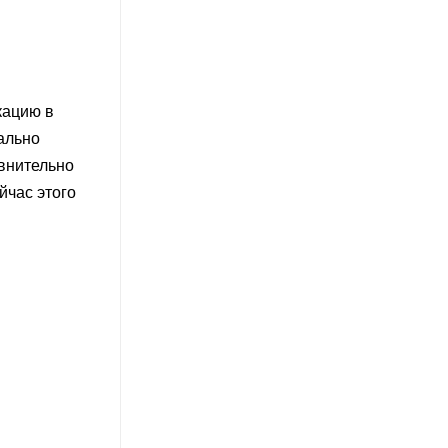
кацию в
ально
авнительно
йчас этого