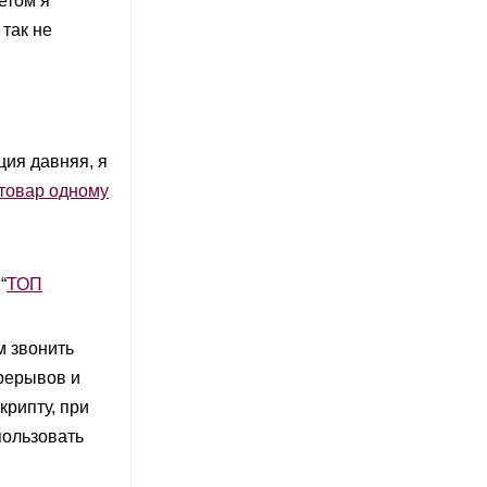
етом я
так не
ция давняя, я
 товар одному
“
ТОП
м звонить
рерывов и
крипту, при
пользовать