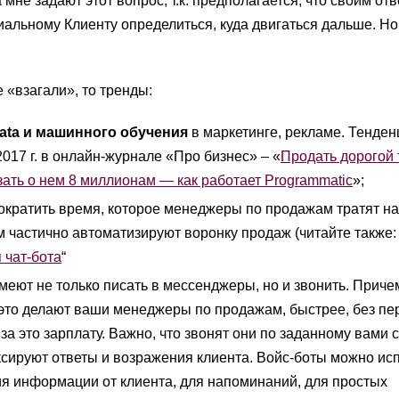
мне задают этот вопрос, т.к. предполагается, что своим отв
альному Клиенту определиться, куда двигаться дальше. Но 
 «взагали», то тренды:
ata и машинного обучения
в маркетинге, рекламе. Тенден
2017 г. в онлайн-журнале «Про бизнес» – «
Продать дорогой
азать о нем 8 миллионам — как работает Programmatic
»;
ократить время, которое менеджеры по продажам тратят на
ом частично автоматизируют воронку продаж (читайте также: 
 чат-бота
“
меют не только писать в мессенджеры, но и звонить. Приче
 это делают ваши менеджеры по продажам, быстрее, без пе
 за это зарплату. Важно, что звонят они по заданному вами с
ксируют ответы и возражения клиента. Войс-боты можно ис
ия информации от клиента, для напоминаний, для простых