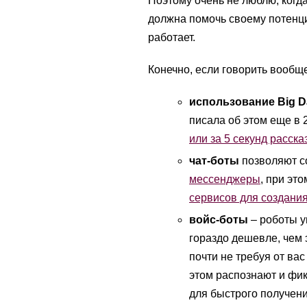
Поэтому очень не люблю, когда 
должна помочь своему потенци
работает.
Конечно, если говорить вообще
использование Big D
писала об этом еще в 
или за 5 секунд расск
чат-боты
позволяют с
мессенджеры
, при эт
сервисов для создания
войс-боты
– роботы у
гораздо дешевле, чем
почти не требуя от вас
этом распознают и фи
для быстрого получен