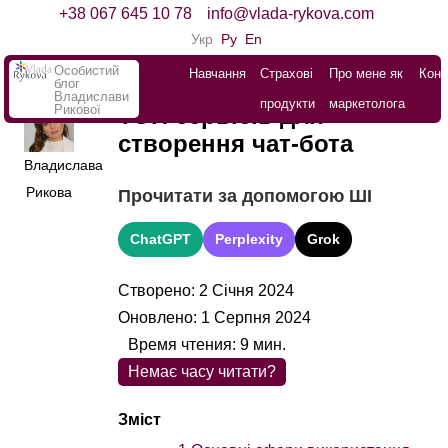
+38 067 645 10 78
info@vlada-rykova.com
Укр
Ру
En
Особистий
Навчання
Страхові
Про мене як
Конт
блог
Владислави
продукти
маркетолога
Рикової
ТОП сервісів для
створення чат-бота
Владислава
Рикова
Прочитати за допомогою ШІ
ChatGPT
Perplexity
Grok
Створено: 2 Січня 2024
Оновлено: 1 Серпня 2024
Время чтения:
9
мин.
Немає часу читати?