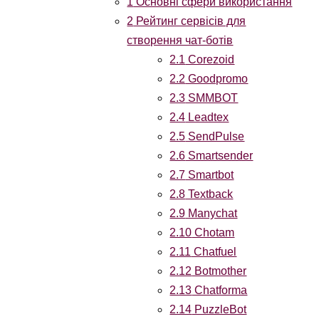
1
Основні сфери використання
2
Рейтинг сервісів для
створення чат-ботів
2.1
Corezoid
2.2
Goodpromo
2.3
SMMBOT
2.4
Leadtex
2.5
SendPulse
2.6
Smartsender
2.7
Smartbot
2.8
Textback
2.9
Manychat
2.10
Chotam
2.11
Chatfuel
2.12
Botmother
2.13
Сhatforma
2.14
PuzzleBot