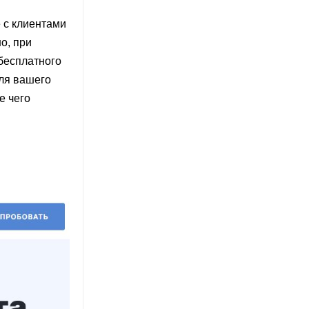
 с клиентами
о, при
бесплатного
для вашего
е чего