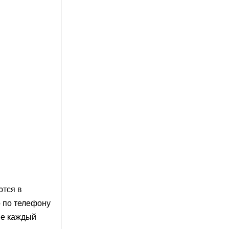
ются в
о по телефону
не каждый