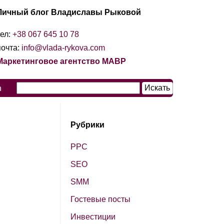
Личный блог Владиславы Рыковой
тел:
+38 067 645 10 78
почта:
info@vlada-rykova.com
Маркетинговое агентство МАВР
n
Рубрики
PPC
SЕО
SМM
Гостевые посты
Инвестиции