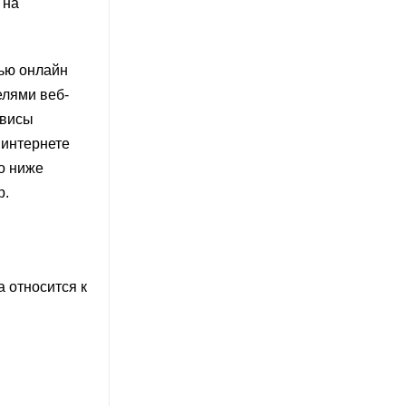
 на
ью онлайн
елями веб-
рвисы
 интернете
о ниже
р.
 относится к