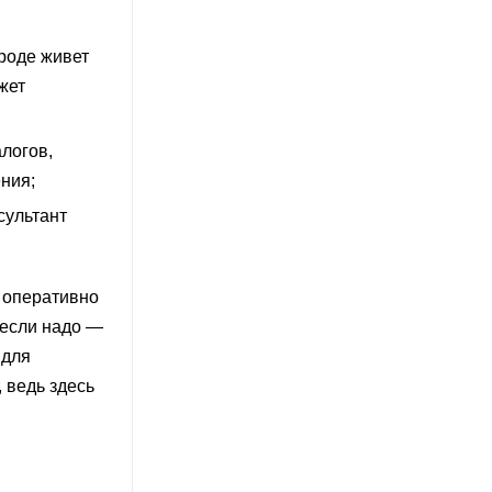
роде живет
джет
логов,
ния;
сультант
т оперативно
 если надо —
 для
 ведь здесь