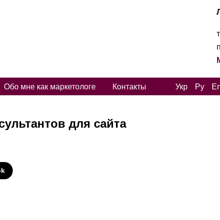
Обо мне как маркетологе
Контакты
Укр
Ру
E
сультантов для сайта
И
ok