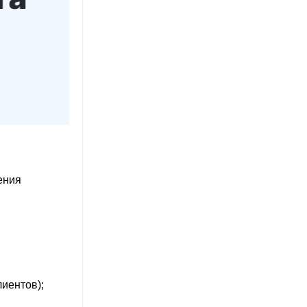
ения
лиентов);