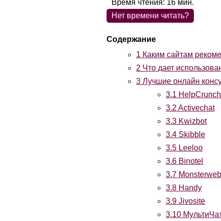
Время чтения:
16
мин.
Нет времени читать?
1
Каким сайтам рекоме
2
Что дает использован
3
Лучшие онлайн консу
3.1
HelpCrunch
3.2
Activechat
3.3
Kwizbot
3.4
Skibble
3.5
Leeloo
3.6
Binotel
3.7
Monsterweb
3.8
Handy
3.9
Jivosite
3.10
МультиЧат 