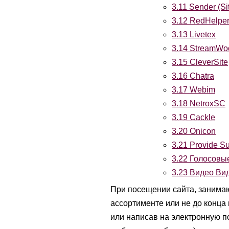
3.11
Sender (Si
3.12
RedHelpe
3.13
Livetex
3.14
StreamWo
3.15
CleverSite
3.16
Chatra
3.17
Webim
3.18
NetroxSC
3.19
Cackle
3.20
Onicon
3.21
Provide Su
3.22
Голосовые
3.23
Видео Вид
При посещении сайта, занимаю
ассортименте или не до конца
или написав на электронную по