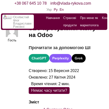
+38 067 645 10 78
info@vlada-rykova.com
Укр
Ру
En
Особистий
Навчання
Страхові
Про мене як
Конт
блог
Владислави
продукти
маркетолога
Рикової
SEO просування сайту
на Odoo
Гость
Прочитати за допомогою ШІ
ChatGPT
Perplexity
Grok
Створено: 15 Вересня 2022
Оновлено: 27 Квітня 2024
Время чтения:
2
мин.
Немає часу читати?