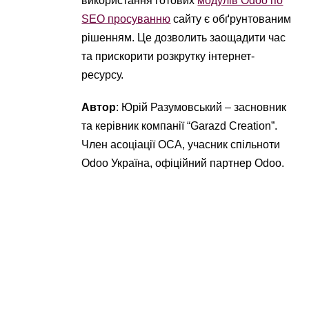
використання готових
модулів Odoo по
SEO просуванню
сайту є обґрунтованим
рішенням. Це дозволить заощадити час
та прискорити розкрутку інтернет-
ресурсу.
Автор
: Юрій Разумовський – засновник
та керівник компанії “Garazd Creation”.
Член асоціації OCA, учасник спільноти
Odoo Україна, офіційний партнер Odoo.