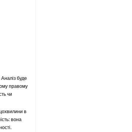
 Аналіз буде
ьому правому
сть чи
 щохвилини в
ість: вона
ності.