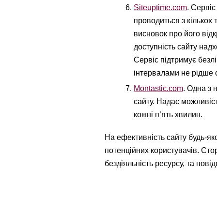
Siteuptime.com
. Серві
проводиться з кількох 
висновок про його відк
доступність сайту над
Сервіс підтримує безл
інтервалами не рідше о
Montastic.com
. Одна з
сайту. Надає можливіст
кожні п’ять хвилин.
На ефективність сайту будь-як
потенційних користувачів. Сто
бездіяльність ресурсу, та пові