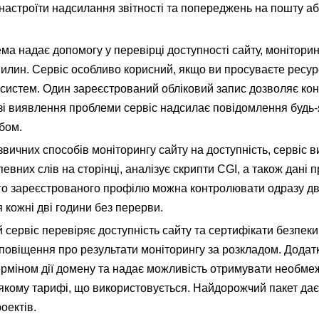
настроїти надсилання звітності та попереджень на пошту аб
ема надає допомогу у перевірці доступності сайту, моніторин
вилин. Сервіс особливо корисний, якщо ви просуваєте ресур
систем. Один зареєстрований обліковий запис дозволяє ко
разі виявлення проблеми сервіс надсилає повідомлення будь
бом.
 звичних способів моніторингу сайту на доступність, сервіс 
певних слів на сторінці, аналізує скрипти CGI, а також дані 
ного зареєстрованого профілю можна контролювати одразу дв
 кожні дві години без перерви.
 сервіс перевіряє доступність сайту та сертифікати безпеки
овіщення про результати моніторингу за розкладом. Додат
ерміном дії домену та надає можливість отримувати необме
якому тарифі, що використовується. Найдорожчий пакет дає
оектів.