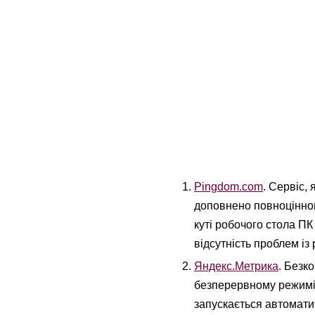
Pingdom.com
. Сервіс,
доповнено повноцінною
куті робочого стола ПК
відсутність проблем із
Яндекс.Метрика
. Безк
безперервному режимі.
запускається автоматич