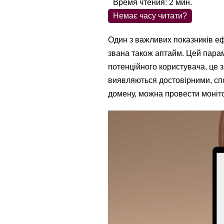
Время чтения:
2
мин.
Немає часу читати?
Один з важливих показників ефе
звана також аптайм. Цей парам
потенційного користувача, це 
виявляються достовірними, сп
домену, можна провести моніто