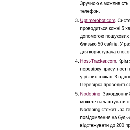
Зручною є можливість 
телефон.
Uptimerobot.com
. Сист
проводиться кожні 5 х
допомогою пошукових 
близько 50 сайтів. У 
для користувача спосо
Host-Tracker.com
. Крім
перевірку присутності 
у різних точках. З од
Перевірка проводиться
Nodeping
. Закордонний
можете налаштувати оп
Nodeping стежить за т
повідомлення на будь-
відстежувати до 200 пр