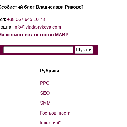
Особистий блог Владислави Рикової
тел:
+38 067 645 10 78
пошта:
info@vlada-rykova.com
Маркетингове агентство МАВР
Рубрики
PPC
SEO
SМM
Гостьові пости
Інвестиції