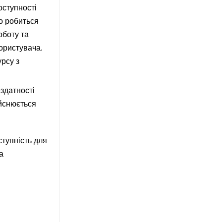
оступності
го робиться
оботу та
ористувача.
рсу з
здатності
ійснюється
ступність для
а