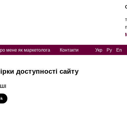
ро мене як маркетолога
Контакти
Укр
Ру
En
ірки доступності сайту
 ШІ
ok