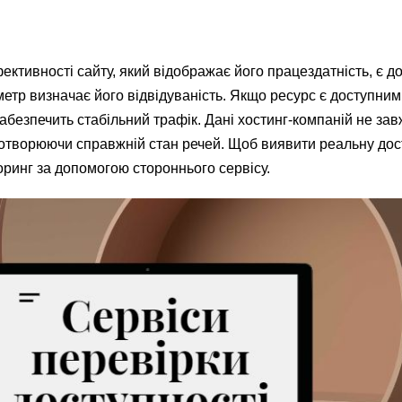
ктивності сайту, який відображає його працездатність, є до
етр визначає його відвідуваність. Якщо ресурс є доступним
забезпечить стабільний трафік. Дані хостинг-компаній не за
отворюючи справжній стан речей. Щоб виявити реальну дос
ринг за допомогою стороннього сервісу.