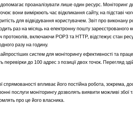
с допомагає проаналізувати лише один ресурс. Моніторинг д
точок: вони вимірюють час відкликання сайту, на підставі чо
ритість для відвідування користувачем. Звіт про виконану р
ходить раз на місяць на електронну пошту зареєстрованого к
іч протоколів, включаючи POP3 та HTTP, відстежує стан ресу
дного разу на годину.
 найпростіших систем для моніторингу ефективності та праце
ь перевірки до 100 адрес з позиції двох точок. Перегляд зд
ої спрямованості впливає його постійна робота, зокрема, до
ронні послуги моніторингу дозволять виявити можливі збої т
домлять про це його власника.