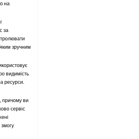
о на
г
с за
нтролювати
-яким зручним
використовує
про видимість
а ресурси.
, причому ви
ково сервіс
жені
 змогу