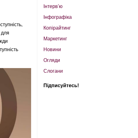
Інтерв'ю
Інфографіка
ступність,
Копірайтинг
 для
Маркетинг
вжди
тупність
Новини
Огляди
Слогани
Підписуйтесь!