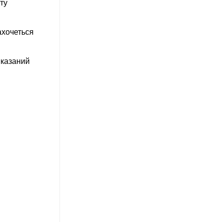
ту
захочеться
 вказаний