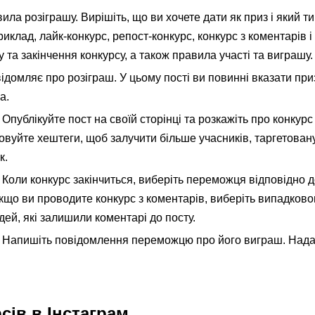
ила розіграшу. Вирішіть, що ви хочете дати як приз і який т
клад, лайк-конкурс, репост-конкурс, конкурс з коментарів і т
у та закінчення конкурсу, а також правила участі та виграшу.
відомляє про розіграш. У цьому пості ви повинні вказати приз
а.
Опублікуйте пост на своїй сторінці та розкажіть про конкурс
овуйте хештеги, щоб залучити більше учасників, таргетован
к.
Коли конкурс закінчиться, виберіть переможця відповідно 
кщо ви проводите конкурс з коментарів, виберіть випадково
ей, які залишили коментарі до посту.
Напишіть повідомлення переможцю про його виграш. Надай
сів в Інстаграм