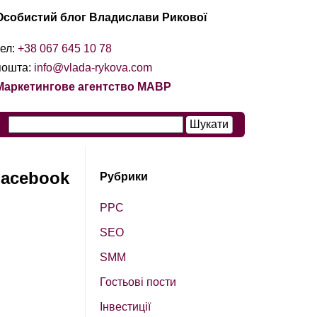
Особистий блог Владислави Рикової
тел:
+38 067 645 10 78
пошта:
info@vlada-rykova.com
Маркетингове агентство МАВР
Facebook
Рубрики
PPC
SEO
SМM
Гостьові пости
Інвестиції