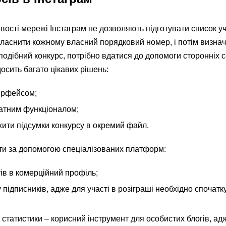
вості мережі Інстаграм не дозволяють підготувати список уч
власнити кожному власний порядковий номер, і потім визна
одібний конкурс, потрібно вдатися до допомоги сторонніх с
осить багато цікавих рішень:
ерфейсом;
латним функціоналом;
ити підсумки конкурсу в окремий файл.
гти за допомогою спеціалізованих платформ:
ів в комерційний профіль;
підписників, адже для участі в розіграші необхідно спочатк
статистики – корисний інструмент для особистих блогів, ад