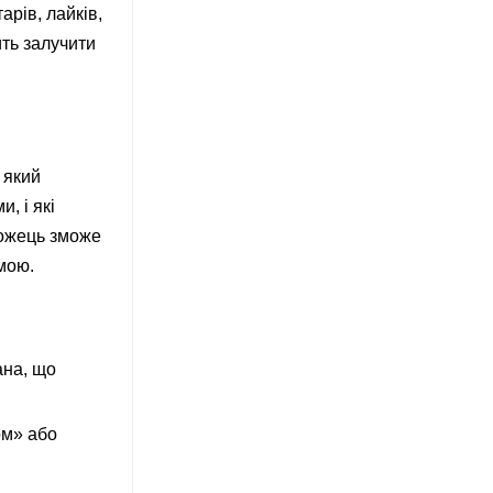
рів, лайків,
ть залучити
 який
, і які
можець зможе
мою.
ана, що
ом» або