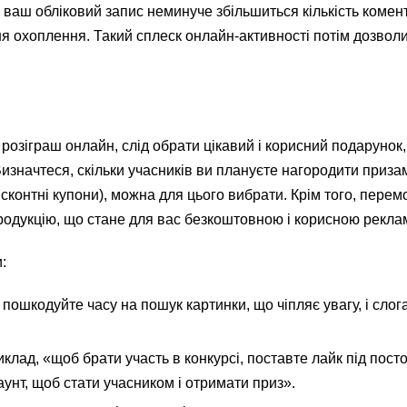
ваш обліковий запис неминуче збільшиться кількість комента
я охоплення. Такий сплеск онлайн-активності потім дозволи
розіграш онлайн, слід обрати цікавий і корисний подарунок,
изначтеся, скільки учасників ви плануєте нагородити призами
исконтні купони), можна для цього вибрати. Крім того, пере
родукцію, що стане для вас безкоштовною і корисною рекла
:
 пошкодуйте часу на пошук картинки, що чіпляє увагу, і слог
клад, «щоб брати участь в конкурсі, поставте лайк під пост
аунт, щоб стати учасником і отримати приз».