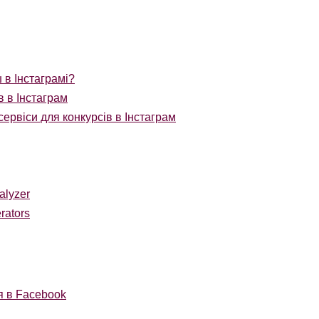
 в Інстаграмі?
в в Інстаграм
ервіси для конкурсів в Інстаграм
alyzer
rators
 в Facebook