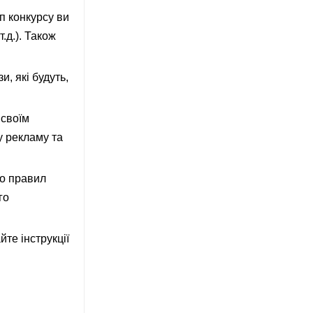
ип конкурсу ви
.д.). Також
и, які будуть,
 своїм
у рекламу та
до правил
го
те інструкції