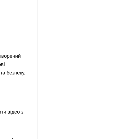
створений
ві
та безпеку.
ти відео з