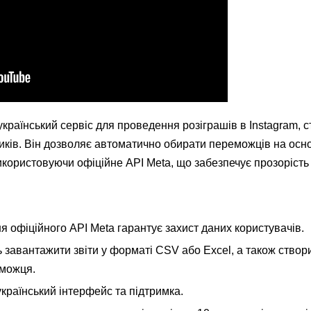
раїнський сервіс для проведення розіграшів в Instagram, 
ків. Він дозволяє автоматично обирати переможців на осно
икористовуючи офіційне API Meta, що забезпечує прозорість 
я офіційного API Meta гарантує захист даних користувачів.
 завантажити звіти у форматі CSV або Excel, а також створи
можця.
український інтерфейс та підтримка.