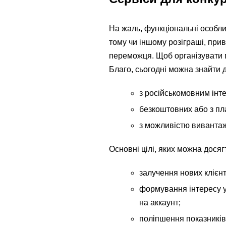
На жаль, функціональні особли
тому чи іншому розіграші, при
переможця. Щоб організувати п
Благо, сьогодні можна знайти д
з російськомовним інт
безкоштовних або з п
з можливістю вивантаж
Основні цілі, яких можна дося
залучення нових клієнт
формування інтересу у 
на аккаунт;
поліпшення показників 