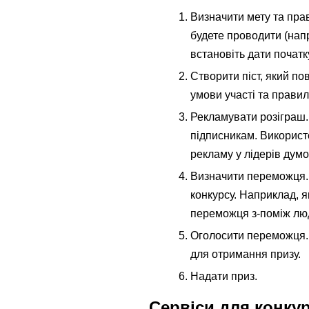
Визначити мету та прав
будете проводити (напри
встановіть дати початк
Створити піст, який по
умови участі та правил
Рекламувати розіграш. 
підписникам. Використ
рекламу у лідерів думо
Визначити переможця. 
конкурсу. Наприклад, я
переможця з-поміж люд
Оголосити переможця. 
для отримання призу.
Надати приз.
Сервіси для конкур