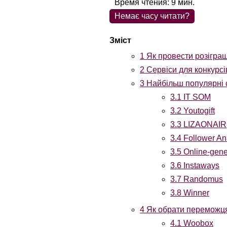
Время чтения:
9
мин.
Немає часу читати?
1
Як провести розіграш
2
Сервіси для конкурсі
3
Найбільш популярні с
3.1
IT SOM
3.2
Youtogift
3.3
LIZAONAIR
3.4
Follower An
3.5
Online-gene
3.6
Instaways
3.7
Randomus
3.8
Winner
4
Як обрати переможця
4.1
Woobox