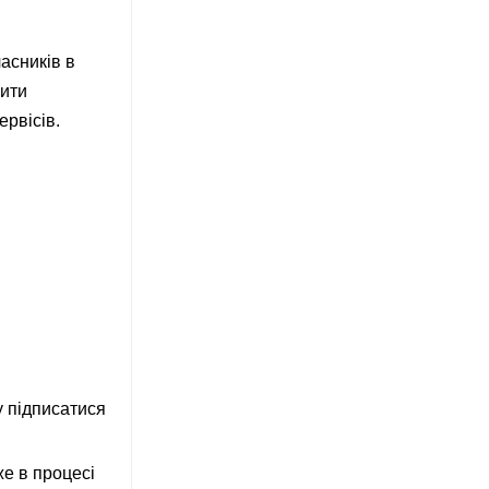
асників в
чити
ервісів.
у підписатися
же в процесі