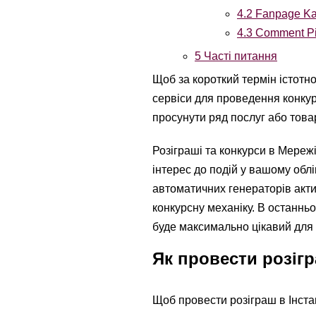
4.2
Fanpage K
4.3
Comment Pi
5
Часті питання
Щоб за короткий термін істотно
сервіси для проведення конкур
просунути ряд послуг або товар
Розіграші та конкурси в Мережі 
інтерес до подій у вашому обл
автоматичних генераторів акти
конкурсну механіку. В останнь
буде максимально цікавий для 
Як провести розігр
Щоб провести розіграш в Інстаг