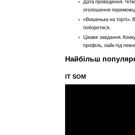
Дата проведення. Чітко
оголошення переможці
«Вишенька на торті». Ви
поборотися.
Цікаве завдання. Конкур
профіль, лайк під пев
Найбільш популярні
IT SOM