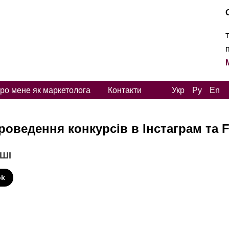
ро мене як маркетолога
Контакти
Укр
Ру
En
роведення конкурсів в Інстаграм та 
 ШІ
ok