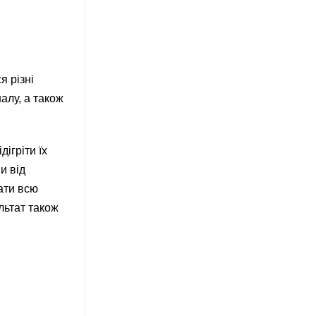
я різні
алу, а також
ігріти їх
и від
ати всю
льтат також