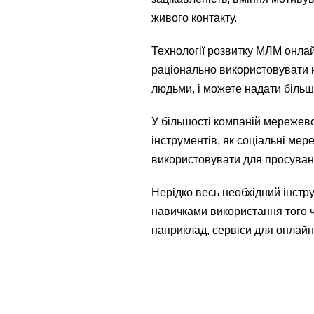
живого контакту.
Технології розвитку МЛМ онла
раціонально використовувати н
людьми, і можете надати більше
У більшості компаній мережево
інструментів, як соціальні мер
використовувати для просуванн
Нерідко весь необхідний інстр
навичками використання того ч
наприклад, сервіси для онлайн