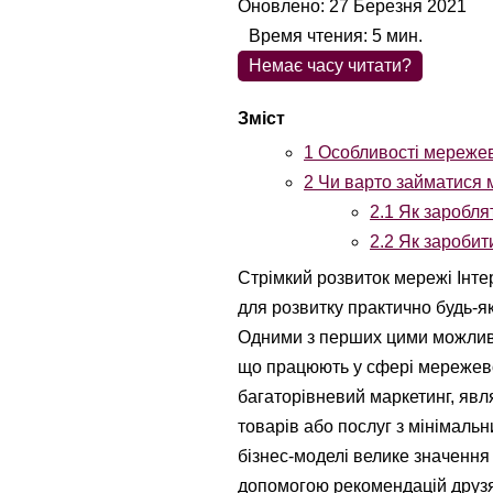
Оновлено: 27 Березня 2021
Время чтения:
5
мин.
Немає часу читати?
1
Особливості мережево
2
Чи варто займатися 
2.1
Як зароблят
2.2
Як заробит
Стрімкий розвиток мережі Інте
для розвитку практично будь-як
Одними з перших цими можливо
що працюють у сфері мережево
багаторівневий маркетинг, яв
товарів або послуг з мінімаль
бізнес-моделі велике значення
допомогою рекомендацій друзя