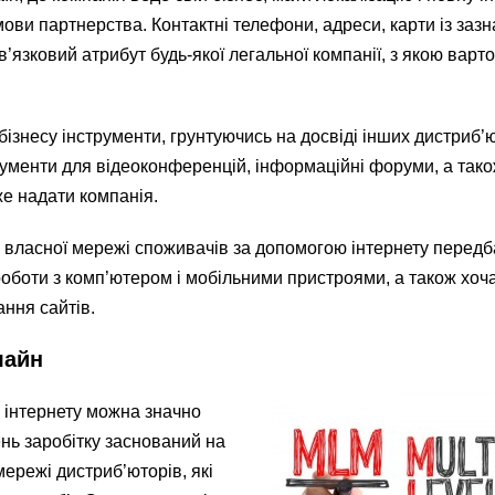
мови партнерства. Контактні телефони, адреси, карти із заз
в’язковий атрибут будь-якої легальної компанії, з якою варто
бізнесу інструменти, грунтуючись на досвіді інших дистриб’
трументи для відеоконференцій, інформаційні форуми, а так
же надати компанія.
к власної мережі споживачів за допомогою інтернету перед
оботи з комп’ютером і мобільними пристроями, а також хоч
ання сайтів.
лайн
інтернету можна значно
ень заробітку заснований на
мережі дистриб’юторів, які