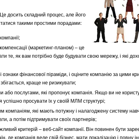
 Це досить складний процес, але його
татися такими простими порадами:
компанії;
компенсації (маркетинг-планом) – це
ати те, як вам потрібно буде будувати свою мережу, і які до
 ознаки фінансової піраміди, і оціните компанію за цими кр
 збігається, краще не ризикувати;
и або послугами, які пропонує компанія. Якщо ви не корист
 успішно просувати їх у своїй МЛМ структурі;
им компаніям, які мають потужну і налагоджену систему нав
ти, а потім підтримувати своїх партнерів;
ажливий критерій – веб-сайт компанії. Він повинен бути зар
їн, де компанія веде свій бізнес, мати локалізацію і повну 