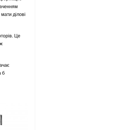
наченням
 мати ділові
юторів. Це
ож
бачає
а б