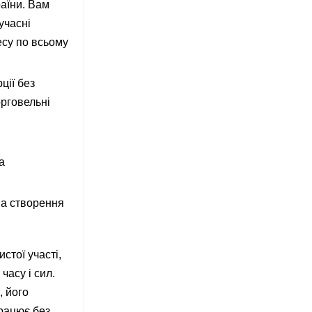
аїни. Вам
учасні
есу по всьому
ції без
орговельні
а
 на створення
стої участі,
часу і сил.
, його
працює без