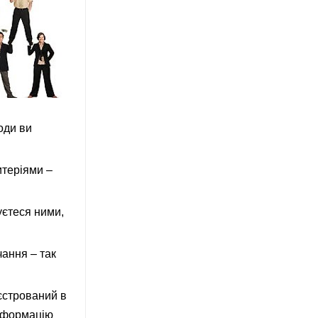
ходи ви
итеріями –
уєтеся ними,
чання – так
еєстрований в
інформацію