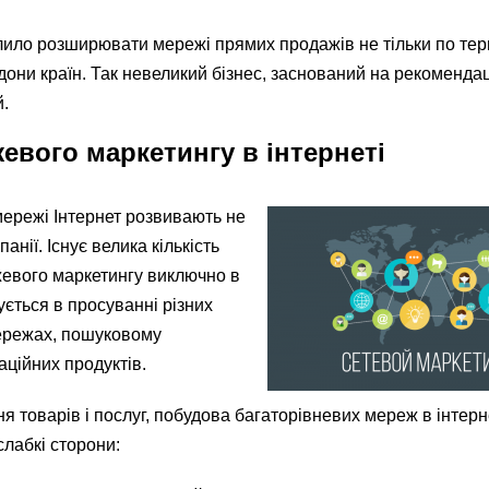
ило розширювати мережі прямих продажів не тільки по терит
дони країн. Так невеликий бізнес, заснований на рекомендац
.
евого маркетингу в інтернеті
мережі Інтернет розвивають не
анії. Існує велика кількість
евого маркетингу виключно в
ується в просуванні різних
мережах, пошуковому
ційних продуктів.
ня товарів і послуг, побудова багаторівневих мереж в інтерн
слабкі сторони: