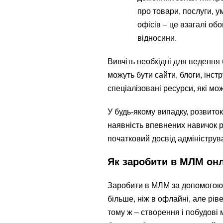
про товари, послуги, у
офісів – це взагалі обо
відносини.
Вивчіть необхідні для ведення 
можуть бути сайти, блоги, інс
спеціалізовані ресурси, які мо
У будь-якому випадку, розвито
наявність впевнених навичок р
початковий досвід адмініструв
Як заробити в МЛМ он
Заробити в МЛМ за допомогою 
більше, ніж в офлайні, але рів
тому ж – створення і побудові 