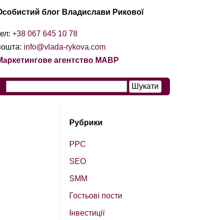
Особистий блог Владислави Рикової
тел:
+38 067 645 10 78
пошта:
info@vlada-rykova.com
Маркетингове агентство МАВР
Рубрики
PPC
SEO
SМM
Гостьові пости
Інвестиції