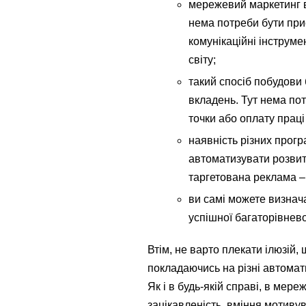
мережевий маркетинг в
нема потреби бути прис
комунікаційні інструме
світу;
такий спосіб побудови 
вкладень. Тут нема пот
точки або оплату праці
наявність різних прогр
автоматизувати розвит
таргетована реклама – 
ви самі можете визнача
успішної багаторівнево
Втім, не варто плекати ілюзій,
покладаючись на різні автомати
Як і в будь-якій справі, в ме
зацікавленість, вміння мотиву