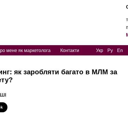
ро мене як маркетолога
Контакти
Укр
Ру
En
нг: як заробляти багато в МЛМ за
ету?
 ШІ
ok