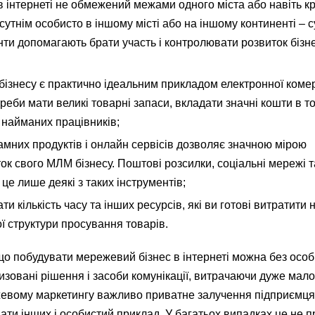
 інтернеті не обмежений межами одного міста або навіть кр
утнім особисто в іншому місті або на іншому континенті – с
нти допомагають брати участь і контролювати розвиток бізн
бізнесу є практично ідеальним прикладом електронної комер
реби мати великі товарні запаси, вкладати значні кошти в т
 найманих працівників;
амних продуктів і онлайн сервісів дозволяє значною мірою
ок свого МЛМ бізнесу. Поштові розсилки, соціальні мережі т
це лише деякі з таких інструментів;
ти кількість часу та інших ресурсів, які ви готові витратити
ї структури просування товарів.
 що побудувати мережевий бізнес в інтернеті можна без особи
зовані рішення і засоби комунікації, витрачаючи дуже мало 
режевому маркетингу важливо приватне залучення підприємця
вати інших і особистий приклад. У багатьох випадках це не 