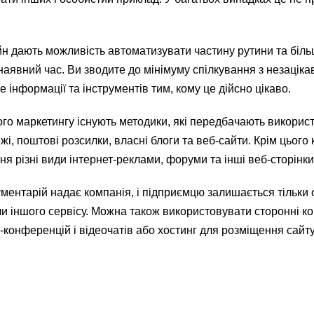
йн дають можливість автоматизувати частину рутини та біл
аявний час. Ви зводите до мінімуму спілкування з незацік
 інформації та інструментів тим, кому це дійсно цікаво.
го маркетингу існують методики, які передбачають викорис
ежі, поштові розсилки, власні блоги та веб-сайти. Крім цьог
я різні види інтернет-реклами, форуми та інші веб-сторінки
ументарій надає компанія, і підприємцю залишається тільки 
и іншого сервісу. Можна також використовувати сторонні к
-конференцій і відеочатів або хостинг для розміщення сайту