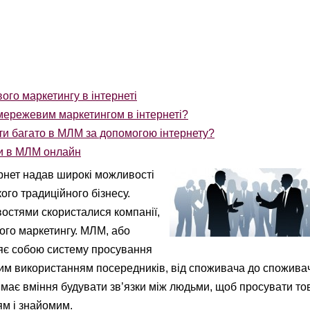
го маркетингу в інтернеті
мережевим маркетингом в інтернеті?
и багато в МЛМ за допомогою інтернету?
и в МЛМ онлайн
рнет надав широкі можливості
ого традиційного бізнесу.
стями скористалися компанії,
го маркетингу. МЛМ, або
ляє собою систему просування
ним використанням посередників, від споживача до споживач
 має вміння будувати зв’язки між людьми, щоб просувати то
м і знайомим.