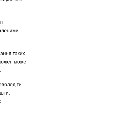
ьш
авленими
тання таких
о кожен може
.
оволодіти
ошти,
.