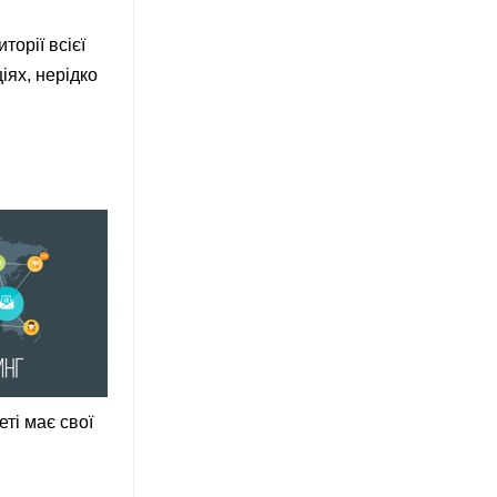
орії всієї
іях, нерідко
еті має свої