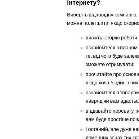
інтернету?
Виберіть відповідну компанію.
можна полегшити, якщо скорис
вивчіть історію роботи 
ознайомтеся з планом 
те, від чого буде залеж
зможете отримувати;
прочитайте про основні
якщо хоча б один з них
ознайомтеся з товарам
навряд чи вам вдасться
віддавайте перевагу т
вам буде простіше поча
і останній, але дуже в
доменних зонах тих кра