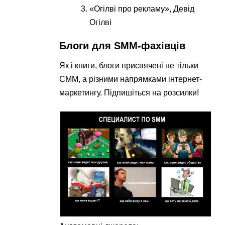
«Огілві про рекламу», Девід
Огілві
Блоги для SMM-фахівців
Як і книги, блоги присвячені не тільки
СММ, а різними напрямками інтернет-
маркетингу. Підпишіться на розсилки!