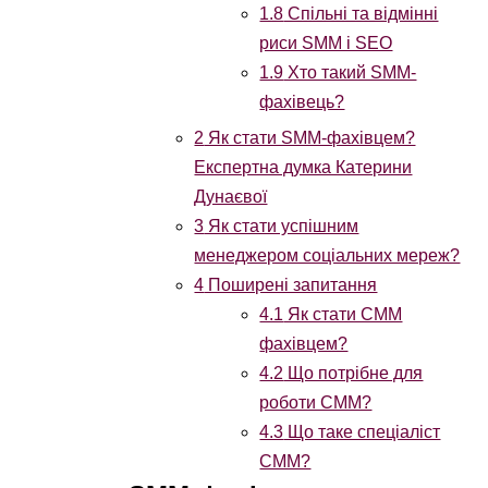
1.8
Спільні та відмінні
риси SMM і SEO
1.9
Хто такий SMM-
фахівець?
2
Як стати SMM-фахівцем?
Експертна думка Катерини
Дунаєвої
3
Як стати успішним
менеджером соціальних мереж?
4
Поширені запитання
4.1
Як стати СММ
фахівцем?
4.2
Що потрібне для
роботи СММ?
4.3
Що таке спеціаліст
СММ?