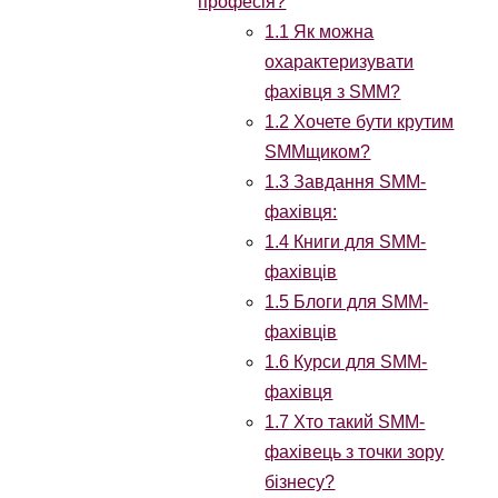
професія?
1.1
Як можна
охарактеризувати
фахівця з SMM?
1.2
Хочете бути крутим
SMMщиком?
1.3
Завдання SMM-
фахівця:
1.4
Книги для SMM-
фахівців
1.5
Блоги для SMM-
фахівців
1.6
Курси для SMM-
фахівця
1.7
Хто такий SMM-
фахівець з точки зору
бізнесу?