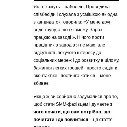
Як то кажуть – наболіло. Проводила
співбесіди і слухала з усмішкою як одна
з кандидаток говорила: «У мене друг
веде групу, а шо і я зможу. Зараз
працюю на заводі ». Нічого проти
працівників заводів я не маю, але
відсутність пекучого інтересу до
соціальних мереж і до розвитку в цілому,
бажання легких грошей і просто сидіння
вконтактіке і постинга котиків – мене
вбиває.
Якщо ж ви серйозно задумалися про те,
щоб стати SMM-фахівцем і думаєте
з
чого почати, що вам потрібно, що
почитати і де повчитися
– ця стаття