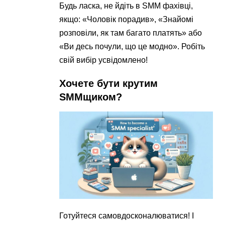
Будь ласка, не йдіть в SMM фахівці,
якщо: «Чоловік порадив», «Знайомі
розповіли, як там багато платять» або
«Ви десь почули, що це модно». Робіть
свій вибір усвідомлено!
Хочете бути крутим
SMMщиком?
Готуйтеся самовдосконалюватися! І