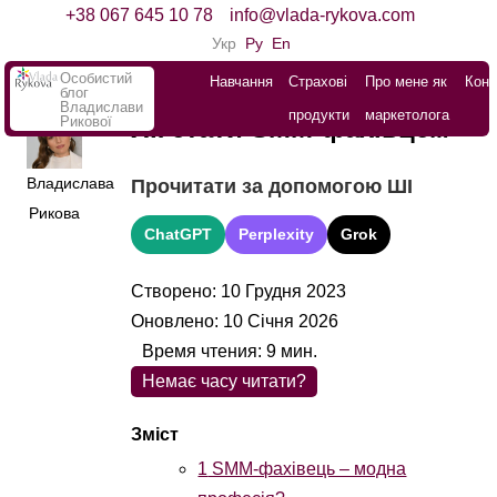
+38 067 645 10 78
info@vlada-rykova.com
Укр
Ру
En
Особистий
Навчання
Страхові
Про мене як
Конт
блог
Владислави
продукти
маркетолога
Рикової
Як стати SMM-фахівцем
Владислава
Прочитати за допомогою ШІ
Рикова
ChatGPT
Perplexity
Grok
Створено: 10 Грудня 2023
Оновлено: 10 Січня 2026
Время чтения:
9
мин.
Немає часу читати?
1
SMM-фахівець – модна