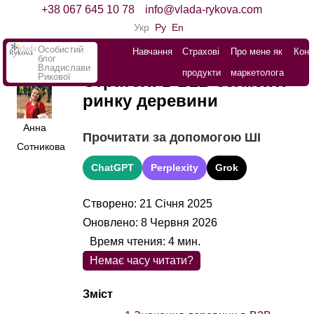
+38 067 645 10 78
info@vlada-rykova.com
Укр
Ру
En
Особистий
Навчання
Страхові
Про мене як
Конт
блог
Владислави
продукти
маркетолога
Рикової
Стратегії в B2B-сегменті
ринку деревини
Анна
Прочитати за допомогою ШІ
Сотникова
ChatGPT
Perplexity
Grok
Створено: 21 Січня 2025
Оновлено: 8 Червня 2026
Время чтения:
4
мин.
Немає часу читати?