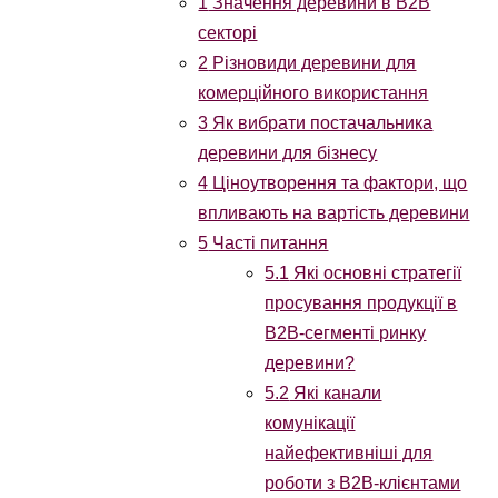
1
Значення деревини в B2B
секторі
2
Різновиди деревини для
комерційного використання
3
Як вибрати постачальника
деревини для бізнесу
4
Ціноутворення та фактори, що
впливають на вартість деревини
5
Часті питання
5.1
Які основні стратегії
просування продукції в
B2B-сегменті ринку
деревини?
5.2
Які канали
комунікації
найефективніші для
роботи з B2B-клієнтами