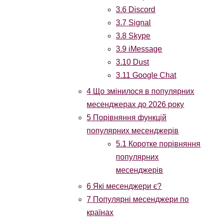
3.6
Discord
3.7
Signal
3.8
Skype
3.9
iMessage
3.10
Dust
3.11
Google Chat
4
Що змінилося в популярних
месенджерах до 2026 року
5
Порівняння функцій
популярних месенджерів
5.1
Коротке порівняння
популярних
месенджерів
6
Які месенджери є?
7
Популярні месенджери по
країнах