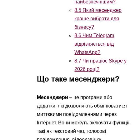
найбезпечнішим?
8.5
Який месенджер
краще вибрати для
бізнесу?
8.6
Чим Telegram
відрізняється від
WhatsApp?
8.7
Чи працює Skype у
2026 році?
Що таке месенджери?
Месенджери
– це програми або
додатки, які дозволяють обмінюватися
миттєвими повідомленнями через
Інтернет. Вони можуть включати функції,
такі як текстовий чат, голосові
повідомлення, відеодзвінки,