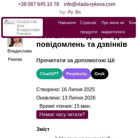
+38 067 645 10 78
info@vlada-rykova.com
Укр
Ру
En
Особистий
Навчання
Страхові
Про мене як
Конт
блог
Владислави
продукти
маркетолога
Рикової
ТОП-10 месенджерів для
повідомлень та дзвінків
Владислава
Рикова
Прочитати за допомогою ШІ
ChatGPT
Perplexity
Grok
Створено: 16 Липня 2025
Оновлено: 13 Липня 2026
Время чтения:
15
мин.
Немає часу читати?