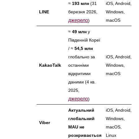
≈
193 млн
(31
iOS, Android,
LINE
березня 2026,
Windows,
джерело
macOS
)
≈
49 млн
у
Південній Кореї
/ ≈
54,5 млн
глобально за
iOS, Android,
KakaoTalk
останніми
Windows,
відкритими
macOS
даними (4 кв.
2025,
джерело
)
Актуальний
iOS, Android,
глобальний
Windows,
Viber
MAU не
macOS,
розкривається
Linux