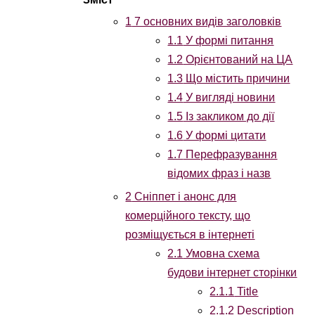
1
7 основних видів заголовків
1.1
У формі питання
1.2
Орієнтований на ЦА
1.3
Що містить причини
1.4
У вигляді новини
1.5
Із закликом до дії
1.6
У формі цитати
1.7
Перефразування
відомих фраз і назв
2
Сніппет і анонс для
комерційного тексту, що
розміщується в інтернеті
2.1
Умовна схема
будови інтернет сторінки
2.1.1
Title
2.1.2
Description