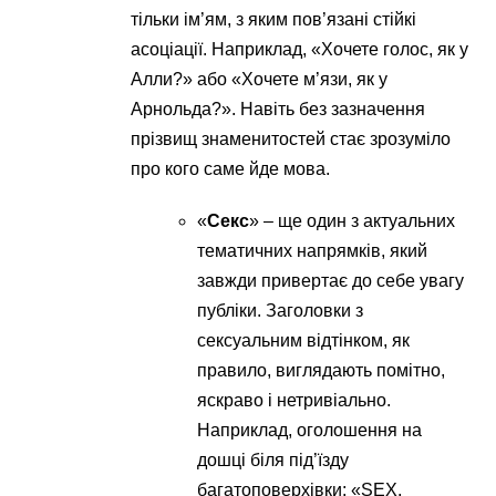
тільки ім’ям, з яким пов’язані стійкі
асоціації. Наприклад, «Хочете голос, як у
Алли?» або «Хочете м’язи, як у
Арнольда?». Навіть без зазначення
прізвищ знаменитостей стає зрозуміло
про кого саме йде мова.
«
Секс
» – ще один з актуальних
тематичних напрямків, який
завжди привертає до себе увагу
публіки. Заголовки з
сексуальним відтінком, як
правило, виглядають помітно,
яскраво і нетривіально.
Наприклад, оголошення на
дошці біля під’їзду
багатоповерхівки: «SEX.