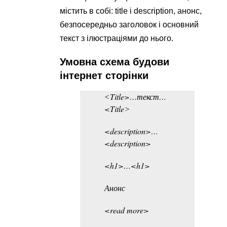
містить в собі: title і description, анонс,
безпосередньо заголовок і основний
текст з ілюстраціями до нього.
Умовна схема будови
інтернет сторінки
˂Title>…текст…
<Title˃
<description>…
<description>
<h1>…<h1>
Анонс
<read more>