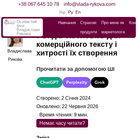
+38 067 645 10 78
info@vlada-rykova.com
Укр
Ру
En
Особистий
Навчання
Страхові
Про мене як
Конт
блог
Владислави
продукти
маркетолога
Рикової
7 видів заголовків для
комерційного тексту і
Владислава
хитрості їх створення
Рикова
Прочитати за допомогою ШІ
ChatGPT
Perplexity
Grok
Створено: 2 Січня 2024
Оновлено: 22 Червня 2026
Время чтения:
9
мин.
Немає часу читати?