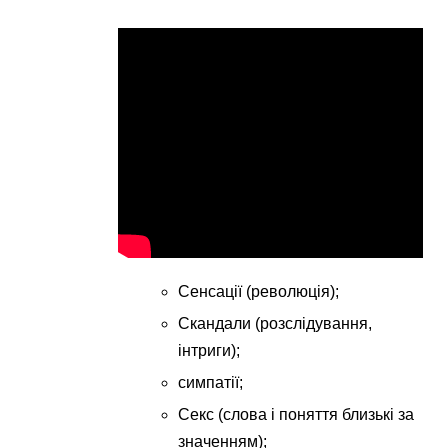
Сенсації (революція);
Скандали (розслідування,
інтриги);
симпатії;
Секс (слова і поняття близькі за
значенням);