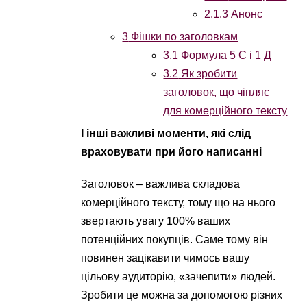
2.1.3
Анонс
3
Фішки по заголовкам
3.1
Формула 5 С і 1 Д
3.2
Як зробити
заголовок, що чіпляє
для комерційного тексту
І інші важливі моменти, які слід
враховувати при його написанні
Заголовок – важлива складова
комерційного тексту, тому що на нього
звертають увагу 100% ваших
потенційних покупців. Саме тому він
повинен зацікавити чимось вашу
цільову аудиторію, «зачепити» людей.
Зробити це можна за допомогою різних