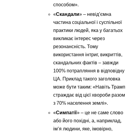
способом».
«
Скандали
» – невід’ємна
частина соціальної і суспільної
практики людей, яка у багатьох
викликає інтерес через
резонансність. Тому
використання інтриг, викриттів,
скандальних фактів – завжди
100% потрапляння в відповідну
ЦА. Приклад такого заголовка
може бути таким: «Навіть Трамп
страждає від цієї хвороби разом
з 70% населення землі».
«
Симпатії
» – це не саме слово
або його похідні, а, наприклад,
ім’я людини, яке, імовірно,