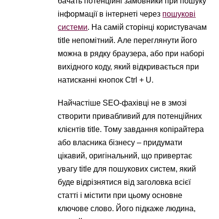
бачать потенційні замовники при пошуку
інформації в інтернеті через
пошукові
системи
. На самій сторінці користувачам
title непомітний. Але переглянути його
можна в рядку браузера, або при наборі
вихідного коду, який відкривається при
натисканні кнопок Ctrl + U.
Найчастіше SEO-фахівці не в змозі
створити привабливий для потенційних
клієнтів title. Тому завдання копірайтера
або власника бізнесу – придумати
цікавий, оригінальний, що привертає
увагу title для пошукових систем, який
буде відрізнятися від заголовка всієї
статті і містити при цьому основне
ключове слово. Його підкаже людина,