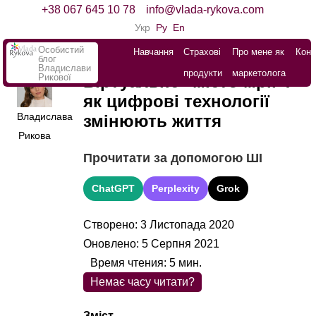
+38 067 645 10 78
info@vlada-rykova.com
Укр
Ру
En
Особистий
Навчання
Страхові
Про мене як
Конт
блог
Владислави
продукти
маркетолога
Рикової
Віртуальне “місто мрії”:
як цифрові технології
Владислава
змінюють життя
Рикова
Прочитати за допомогою ШІ
ChatGPT
Perplexity
Grok
Створено: 3 Листопада 2020
Оновлено: 5 Серпня 2021
Время чтения:
5
мин.
Немає часу читати?