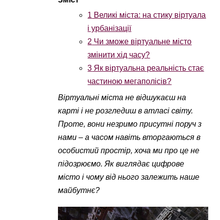
1
Великі міста: на стику віртуала
і урбанізації
2
Чи зможе віртуальне місто
змінити хід часу?
3
Як віртуальна реальність стає
частиною мегаполісів?
Віртуальні міста не відшукаєш на
карті і не розгледиш в атласі світу.
Проте, вони незримо присутні поруч з
нами – а часом навіть вторгаються в
особистий простір, хоча ми про це не
підозрюємо. Як виглядає цифрове
місто і чому від нього залежить наше
майбутнє?