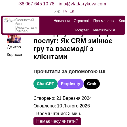
+38 067 645 10 78
info@vlada-rykova.com
Укр
Ру
En
Особистий
Навчання
Страхові
Про мене як
Конт
блог
Владислави
продукти
маркетолога
Рикової
Ключ до успіху в сфері
послуг: Як CRM змінює
Дмитро
гру та взаємодії з
Корнєєв
клієнтами
Прочитати за допомогою ШІ
ChatGPT
Perplexity
Grok
Створено: 21 Березня 2024
Оновлено: 10 Лютого 2026
Время чтения:
3
мин.
Немає часу читати?