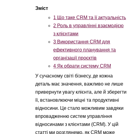
1
Що таке CRM та її актуальність
2
Роль в управлінні взаємодією
з клієнтами
3
Використання CRM для
ефективного планування та
організації проєктів
4
Як обрати систему CRM
У сучасному світі бізнесу, де кожна
деталь має значення, важливо не лише
привернути увагу клієнта, але й зберегти
її, встановлюючи міцні та продуктивні
відносини. Це стало можливим завдяки
впровадженню систем управління
відносинами з клієнтами (CRM). У цій
статті ми розглянемо, як CRM може