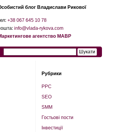
Особистий блог Владислави Рикової
тел:
+38 067 645 10 78
пошта:
info@vlada-rykova.com
Маркетингове агентство МАВР
Рубрики
PPC
SEO
SМM
Гостьові пости
Інвестиції