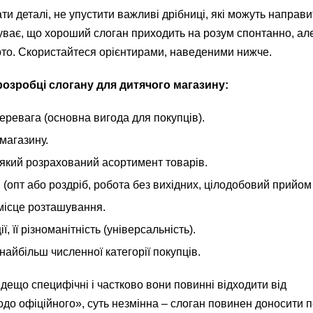
 деталі, не упустити важливі дрібниці, які можуть направи
уває, що хороший слоган приходить на розум спонтанно, ал
рто. Скористайтеся орієнтирами, наведеними нижче.
розробці слогану для дитячого магазину:
еревага (основна вигода для покупців).
 магазину.
на який розрахований асортимент товарів.
 (опт або роздріб, робота без вихідних, цілодобовий прийом
місце розташування.
ї, її різноманітність (універсальність).
айбільш численної категорії покупців.
 дещо специфічні і частково вони повинні відходити від
до офіційного», суть незмінна – слоган повинен доносити 