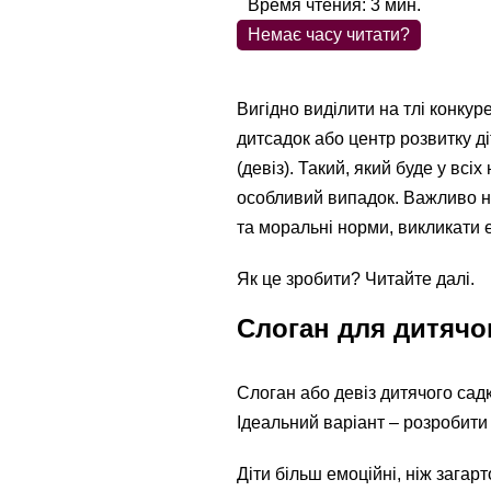
Время чтения:
3
мин.
Немає часу читати?
Вигідно виділити на тлі конкур
дитсадок або центр розвитку д
(девіз). Такий, який буде у всіх
особливий випадок. Важливо н
та моральні норми, викликати ем
Як це зробити? Читайте далі.
Слоган для дитячог
Слоган або девіз дитячого садк
Ідеальний варіант – розробити 
Діти більш емоційні, ніж загар