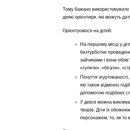
Тому бажано використовувати 
деякі орієнтири, які можуть да
Орієнтуємося на дітей:
На першому місці у діт
безтурботне проведення
зайчиками і вони обов’
«гуляти», «бігати», «ст
Почуття згуртованості, 
які також відмінно під
допомогою подібних сл
У девізі можна виклика
творів. Діти їх обожн
персонажем, то, як то к