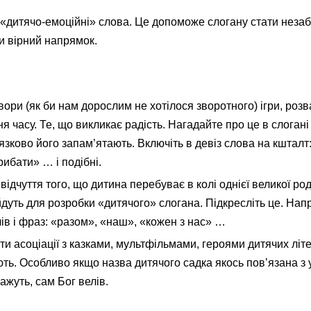
«дитячо-емоційні» слова. Це допоможе слогану стати незаб
ти вірний напрямок.
вори (як би нам дорослим не хотілося зворотного) ігри, розв
 часу. Те, що викликає радість. Нагадайте про це в слогані
язково його запам’ятають. Включіть в девіз слова на кшталт
рибати» … і подібні.
відчуття того, що дитина перебуває в колі однієї великої род
ійдуть для розробки «дитячого» слогана. Підкресліть це. Нап
ів і фраз: «разом», «наш», «кожен з нас» …
ти асоціації з казками, мультфільмами, героями дитячих літ
юють. Особливо якщо назва дитячого садка якось пов’язана 
ажуть, сам Бог велів.