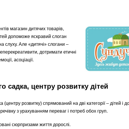
ентів магазин дитячих товарів,
ітей допоможе яскравий слоган
 на слуху. Але «дитячі» слогани –
еперекреативити, дотримати етичні
оції, асоціації.
о садка, центру розвитку дітей
а (центру розвитку) спрямований на дві категорії – дітей і д
речівку з урахуванням переваг і потреб обох груп.
товані сюрпризами життя дорослі.