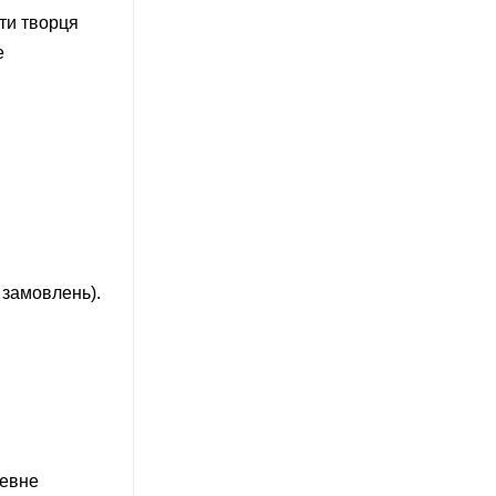
ти творця
е
 замовлень).
певне