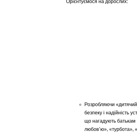
Орієнтуємося на дорослих:
Розробляючи «дитячий»
безпеку і надійність у
що нагадують батькам п
любов’ю», «турбота», 