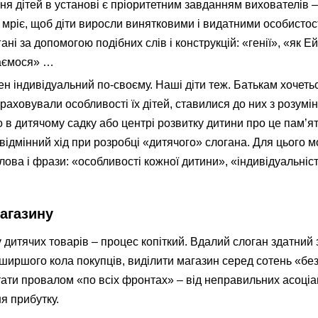
ня дітей в установі є пріоритетним завданням вихователів –
в мріє, щоб діти виросли винятковими і видатними особистос
гані за допомогою подібних слів і конструкцій: «генії», «як 
аємося» …
ен індивідуальний по-своєму. Наші діти теж. Батькам хочеть
враховували особливості їх дітей, ставилися до них з розумі
 в дитячому садку або центрі розвитку дитини про це пам’ят
ідмінний хід при розробці «дитячого» слогана. Для цього 
лова і фрази: «особливості кожної дитини», «індивідуальніс
агазину
 дитячих товарів – процес копіткий. Вдалий слоган здатний
ширшого кола покупців, виділити магазин серед сотень «бе
ати провалом «по всіх фронтах» – від неправильних асоціа
я прибутку.