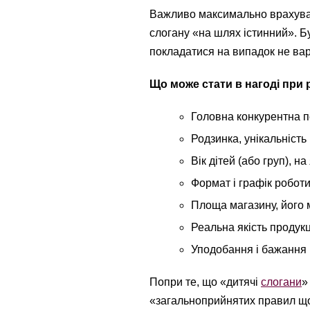
Важливо максимально врахувати
слогану «на шлях істинний». Б
покладатися на випадок не ва
Що може стати в нагоді при 
Головна конкурентна п
Родзинка, унікальність
Вік дітей (або груп), 
Формат і графік роботи
Площа магазину, його 
Реальна якість продукці
Уподобання і бажання н
Попри те, що «дитячі
слогани
»
«загальноприйнятих правил що