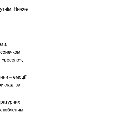
утнім. Нижче
аги,
 сонечком і
: «весело»,
ини – емоції,
риклад, за
ературних
з улюбленим