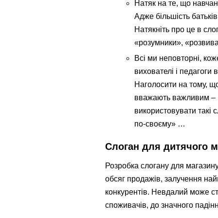
Натяк на те, що навчан
Адже більшість батькі
Натякніть про це в сло
«розумники», «розвив
Всі ми неповторні, кож
вихователі і педагоги 
Наголосити на тому, що
вважають важливим – в
використовувати такі с
по-своєму» …
Слоган для дитячого м
Розробка слогану для магазину
обсяг продажів, залучення най
конкурентів. Невдалий може ст
споживачів, до значного падінн