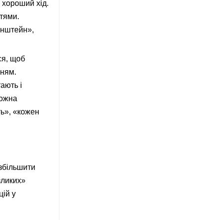
 хороший хід.
тями.
Ейнштейн»,
ся, щоб
нням.
ають і
можна
ть», «кожен
 збільшити
зликих»
цій у