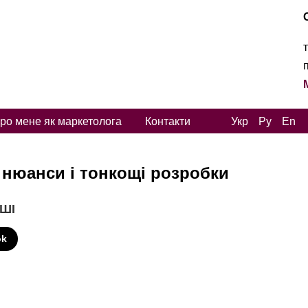
ро мене як маркетолога
Контакти
Укр
Ру
En
 нюанси і тонкощі розробки
 ШІ
ok