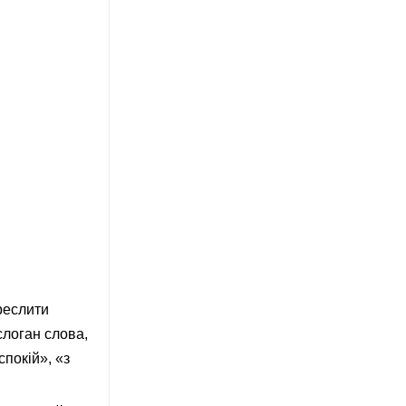
реслити
слоган слова,
спокій», «з