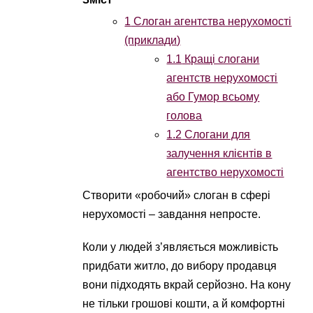
1
Слоган агентства нерухомості
(приклади)
1.1
Кращі слогани
агентств нерухомості
або Гумор всьому
голова
1.2
Слогани для
залучення клієнтів в
агентство нерухомості
Створити «робочий» слоган в сфері
нерухомості – завдання непросте.
Коли у людей з’являється можливість
придбати житло, до вибору продавця
вони підходять вкрай серйозно. На кону
не тільки грошові кошти, а й комфортні