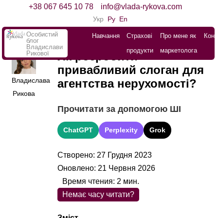
+38 067 645 10 78
info@vlada-rykova.com
Укр
Ру
En
Особистий
Навчання
Страхові
Про мене як
Конт
блог
Владислави
продукти
маркетолога
Рикової
Як розробити
привабливий слоган для
Владислава
агентства нерухомості?
Рикова
Прочитати за допомогою ШІ
ChatGPT
Perplexity
Grok
Створено: 27 Грудня 2023
Оновлено: 21 Червня 2026
Время чтения:
2
мин.
Немає часу читати?