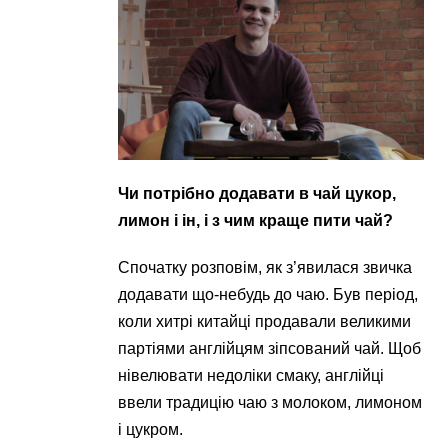
Чи потрібно додавати в чай ​​цукор,
лимон і ін, і з чим краще пити чай?
Спочатку розповім, як з’явилася звичка
додавати що-небудь до чаю. Був період,
коли хитрі китайці продавали великими
партіями англійцям зіпсований чай. Щоб
нівелювати недоліки смаку, англійці
ввели традицію чаю з молоком, лимоном
і цукром.