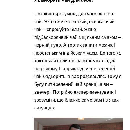
Як вибрати чай для себе?
Потрібно зрозуміти, для чого ви п’єте
чай. Якщо хочете легкий, освіжаючий
чай – спробуйте білий. Якщо
підбадьорливий чай з щільним смаком –
чорний пуер. А тортик запити можна і
простеньким індійським чаєм. До того ж,
кожен чай впливає на окремих людей
по-різному. Наприклад, мене зелений
чай бадьорить, а вас розслабляє. Тому я
буду пити зелений чай вранці, а ви –
ввечері. Потрібно експериментувати і
зрозуміти, що ближче саме вам і в яких
ситуаціях.