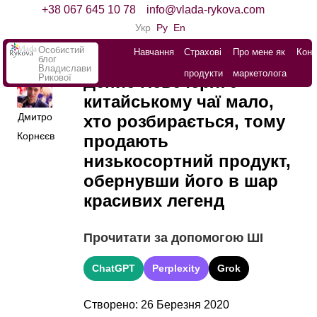
+38 067 645 10 78
info@vlada-rykova.com
Укр
Ру
En
Особистий
Навчання
Страхові
Про мене як
Конт
блог
Владислави
продукти
маркетолога
Рикової
Денис Невечеря: У
китайському чаї мало,
Дмитро
хто розбирається, тому
Корнєєв
продають
низькосортний продукт,
обернувши його в шар
красивих легенд
Прочитати за допомогою ШІ
ChatGPT
Perplexity
Grok
Створено: 26 Березня 2020