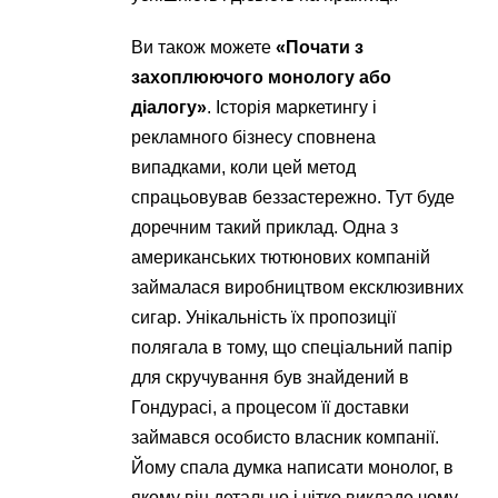
Ви також можете
«Почати з
захоплюючого монологу або
діалогу»
. Історія маркетингу і
рекламного бізнесу сповнена
випадками, коли цей метод
спрацьовував беззастережно. Тут буде
доречним такий приклад. Одна з
американських тютюнових компаній
займалася виробництвом ексклюзивних
сигар. Унікальність їх пропозиції
полягала в тому, що спеціальний папір
для скручування був знайдений в
Гондурасі, а процесом її доставки
займався особисто власник компанії.
Йому спала думка написати монолог, в
якому він детально і чітко викладе чому