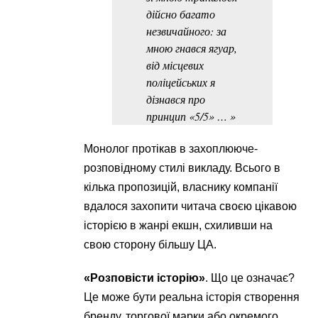
дійсно багато
незвичайного: за
мною гнався ягуар,
від місцевих
поліцейських я
дізнався про
принцип «5/5» … »
Монолог протікав в захоплююче-
розповідному стилі викладу. Всього в
кілька пропозицій, власнику компанії
вдалося захопити читача своєю цікавою
історією в жанрі екшн, схиливши на
свою сторону більшу ЦА.
«Розповісти історію»
. Що це означає?
Це може бути реальна історія створення
бренду, торгової марки або окремого