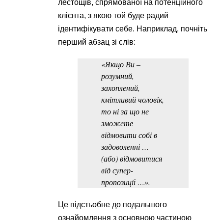
лестощів, спрямованої на потенційного
клієнта, з якою той буде радий
ідентифікувати себе. Наприклад, почніть
перший абзац зі слів:
«Якщо Ви –
розумний,
захоплений,
кмітливий чоловік,
то ні за що не
зможете
відмовити собі в
задоволенні …
(або) відмовитися
від супер-
пропозиції …».
Це підстьобне до подальшого
ознайомлення з основною частиною