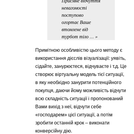
Приємне відчуття
невагомості
поступово
огортає Ваше
втомлене від
турбот тіло … »
Примітною особливістю цього методу є
використання дієслів візуалізації: уявіть,
сідайте, занурюєтеся, відчуваєте і т.д. Це
створює віртуальну модель тієї ситуації,
в яку необхідно занурити потенційного
покупця, даючи йому можливість відчути
всю складність ситуації і пропонований
Вами вихід з неї, відчути себе
«господарем» цієї ситуації, а потім
зробити останній крок – виконати
конверсійну дію.