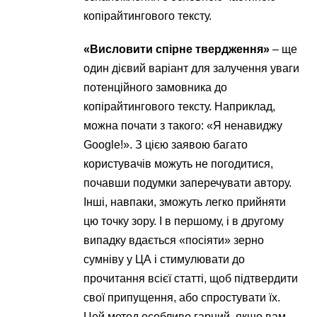
копірайтингового тексту.
«Висловити спірне твердження»
– ще
один дієвий варіант для залучення уваги
потенційного замовника до
копірайтингового тексту. Наприклад,
можна почати з такого: «Я ненавиджу
Google!». З цією заявою багато
користувачів можуть не погодитися,
почавши подумки заперечувати автору.
Інші, навпаки, зможуть легко прийняти
цю точку зору. І в першому, і в другому
випадку вдається «посіяти» зерно
сумніву у ЦА і стимулювати до
прочитання всієї статті, щоб підтвердити
свої припущення, або спростувати їх.
Цей метод особливо гарний, якщо вам