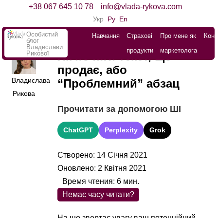
+38 067 645 10 78
info@vlada-rykova.com
Укр
Ру
En
Особистий
Навчання
Страхові
Про мене як
Конт
блог
Владислави
продукти
маркетолога
Рикової
Як почати текст, що
продає, або
Владислава
“Проблемний” абзац
Рикова
Прочитати за допомогою ШІ
ChatGPT
Perplexity
Grok
Створено: 14 Січня 2021
Оновлено: 2 Квітня 2021
Время чтения:
6
мин.
Немає часу читати?
На що звертає увагу ваш потенційний