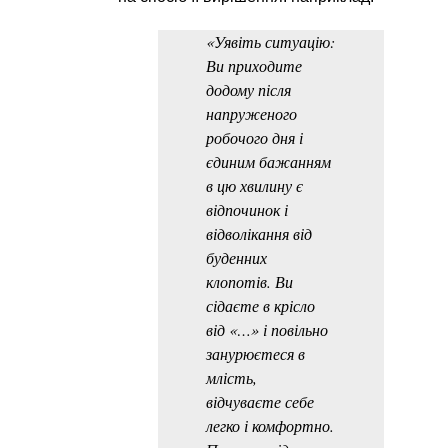
«Уявіть ситуацію:
Ви приходите
додому після
напруженого
робочого дня і
єдиним бажанням
в цю хвилину є
відпочинок і
відволікання від
буденних
клопотів. Ви
сідаєте в крісло
від «…» і повільно
занурюєтеся в
млість,
відчуваєте себе
легко і комфортно.