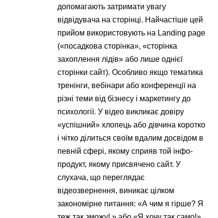
допомагають затримати увагу
відвідувача на сторінці. Найчастіше цей
прийом використовують на Landing page
(«посадкова сторінка», «сторінка
захоплення лідів» або лише однієї
сторінки сайт). Особливо якщо тематика
тренінги, вебінари або конференції на
різні теми від бізнесу і маркетингу до
психології. У відео викликає довіру
«успішний» хлопець або дівчина коротко
і чітко ділиться своїм вдалим досвідом в
певній сфері, якому сприяв той інфо-
продукт, якому присвячено сайт. У
слухача, що переглядає
відеозвернення, виникає цілком
закономірне питання: «А чим я гірше? Я
теж так зможу! » або «Я хочу так само!».