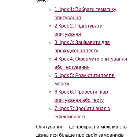
1
Крок 1: Вибрати тематику
опитування
2
Крок 2: Підготувати
опитування
3
Крок 3: Зацікавити для
проходження тесту
4
Крок 4: Оформити опитування
або тестування
5
Крок 5: Розмістити тест в
мережі
6
Крок 6: Провести піар
опитування або тесту
7
Крок 7: Зробити аналіз
ефективності
Опитування – це прекрасна можливість
дізнатися більше про своїх замовників