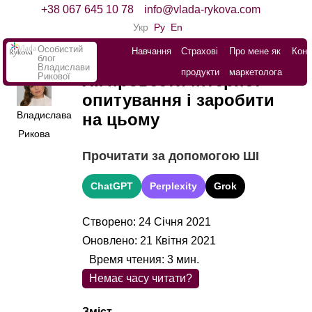
+38 067 645 10 78
info@vlada-rykova.com
Укр
Ру
En
Особистий
Навчання
Страхові
Про мене як
Конт
блог
Владислави
продукти
маркетолога
Рикової
Як провести інтернет-
опитування і заробити
Владислава
на цьому
Рикова
Прочитати за допомогою ШІ
ChatGPT
Perplexity
Grok
Створено: 24 Січня 2021
Оновлено: 21 Квітня 2021
Время чтения:
3
мин.
Немає часу читати?