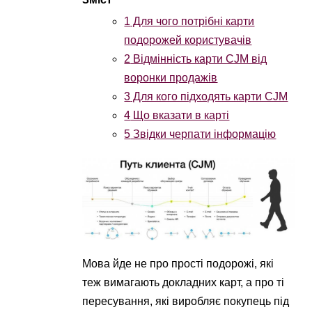
1
Для чого потрібні карти
подорожей користувачів
2
Відмінність карти CJM від
воронки продажів
3
Для кого підходять карти CJM
4
Що вказати в карті
5
Звідки черпати інформацію
Мова йде не про прості подорожі, які
теж вимагають докладних карт, а про ті
пересування, які виробляє покупець під