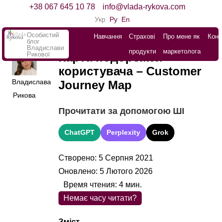
+38 067 645 10 78
info@vlada-rykova.com
Укр
Ру
En
Особистий
Навчання
Страхові
Про мене як
Конт
блог
Владислави
продукти
маркетолога
Рикової
Карта подорожей
користувача – Customer
Владислава
Journey Map
Рикова
Прочитати за допомогою ШІ
ChatGPT
Perplexity
Grok
Створено: 5 Серпня 2021
Оновлено: 5 Лютого 2026
Время чтения:
4
мин.
Немає часу читати?