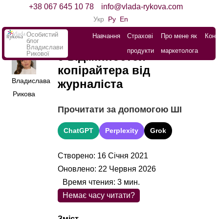
+38 067 645 10 78
info@vlada-rykova.com
Укр
Ру
En
Особистий
Навчання
Страхові
Про мене як
Конт
блог
Владислави
продукти
маркетолога
Рикової
9 відмінностей
копірайтера від
Владислава
журналіста
Рикова
Прочитати за допомогою ШІ
ChatGPT
Perplexity
Grok
Створено: 16 Січня 2021
Оновлено: 22 Червня 2026
Время чтения:
3
мин.
Немає часу читати?