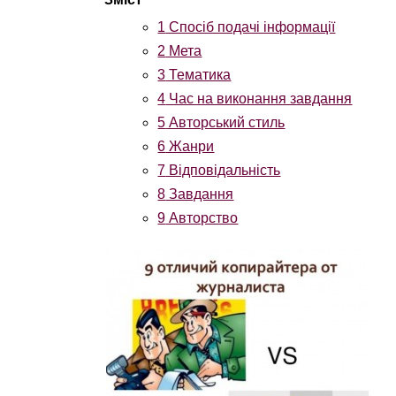
1
Спосіб подачі інформації
2
Мета
3
Тематика
4
Час на виконання завдання
5
Авторський стиль
6
Жанри
7
Відповідальність
8
Завдання
9
Авторство