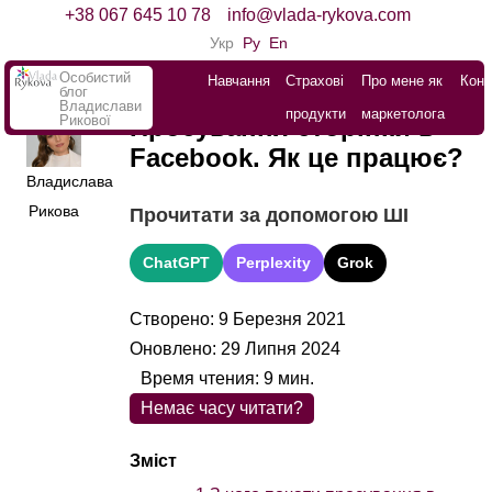
+38 067 645 10 78
info@vlada-rykova.com
Укр
Ру
En
Особистий
Навчання
Страхові
Про мене як
Конт
блог
Владислави
продукти
маркетолога
Рикової
Просування сторінки в
Facebook. Як це працює?
Владислава
Рикова
Прочитати за допомогою ШІ
ChatGPT
Perplexity
Grok
Створено: 9 Березня 2021
Оновлено: 29 Липня 2024
Время чтения:
9
мин.
Немає часу читати?