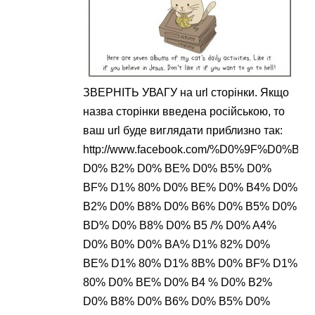
ЗВЕРНІТЬ УВАГУ на url сторінки. Якщо
назва сторінки введена російською, то
ваш url буде виглядати приблизно так:
http://www.facebook.com/%D0%9F%D
D0% B2% D0% BE% D0% B5% D0%
BF% D1% 80% D0% BE% D0% B4% D0%
B2% D0% B8% D0% B6% D0% B5% D0%
BD% D0% B8% D0% B5 /% D0% A4%
D0% B0% D0% BA% D1% 82% D0%
BE% D1% 80% D1% 8B% D0% BF% D1%
80% D0% BE% D0% B4 % D0% B2%
D0% B8% D0% B6% D0% B5% D0%