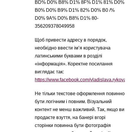
BD% D0% B8% D1% 8F% D1% 81% D0%
B0% D0% B9% D1% 82% D0% B0 /%
D0% 9A% D0% B8% D1% 80-
356209378049958
Щоб привести адресу в порядок,
необхідно ввести ім’я користувача
латинськими буквами в розділі
«інформація». Коректне посилання
виглядає так:
https://www.facebook.com/vladislava.rykova/
Не тільки текстове оформлення повинно
бути логічним і повним. Візуальний
контент не менш важливий. Так, якщо ви
продаєте взуття, на банері вгорі
сторінки повинна бути фотографія