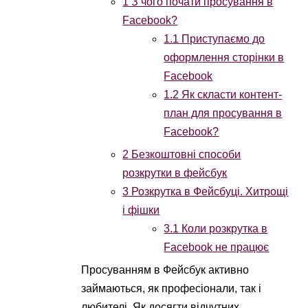
1
З чого почати просування в
Facebook?
1.1
Приступаємо до
оформлення сторінки в
Facebook
1.2
Як скласти контент-
план для просування в
Facebook?
2
Безкоштовні способи
розкрутки в фейсбук
3
Розкрутка в Фейсбуці. Хитрощі
і фішки
3.1
Коли розкрутка в
Facebook не працює
Просуванням в Фейсбук активно
займаються, як професіонали, так і
любителі. Як досягти відчутних