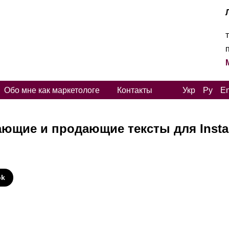
Обо мне как маркетологе
Контакты
Укр
Ру
E
ающие и продающие тексты для Inst
И
ok