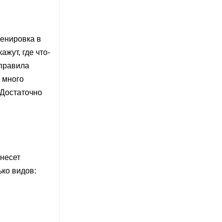
ренировка в
жут, где что-
 правила
ь много
 Достаточно
несет
ько видов: