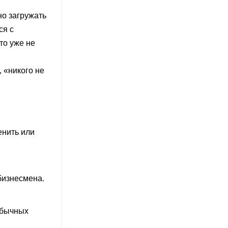
но загружать
ся с
то уже не
, «никого не
енить или
бизнесмена.
обычных