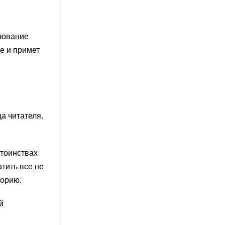
зование
е и примет
ца читателя.
стоинствах
тить все не
торию.
й