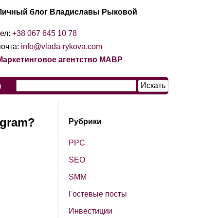
Личный блог Владиславы Рыковой
тел:
+38 067 645 10 78
почта:
info@vlada-rykova.com
Маркетинговое агентство МАВР
n
agram?
Рубрики
PPC
SЕО
SМM
Гостевые посты
Инвестиции