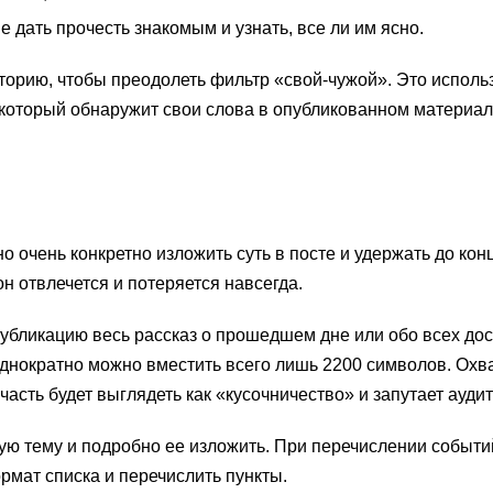
 дать прочесть знакомым и узнать, все ли им ясно.
торию, чтобы преодолеть фильтр «свой-чужой». Это исполь
 который обнаружит свои слова в опубликованном материал
о очень конкретно изложить суть в посте и удержать до кон
н отвлечется и потеряется навсегда.
публикацию весь рассказ о прошедшем дне или обо всех до
однократно можно вместить всего лишь 2200 символов. Охва
 часть будет выглядеть как «кусочничество» и запутает ауди
ую тему и подробно ее изложить. При перечислении событи
мат списка и перечислить пункты.