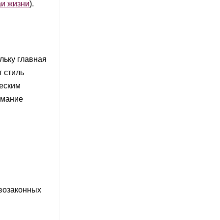
аи жизни
).
льку главная
т стиль
жеским
имание
ивозаконных