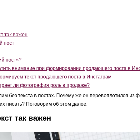
т так важен
й пост
ий пост»?
атить внимание при формировании продающего поста в Ин
рмируем текст продающего поста в Инстаграм
рает ли фотография роль в продаже?
им без текста в постах. Почему же он перевоплотился из ф
их писать? Поговорим об этом далее.
кст так важен