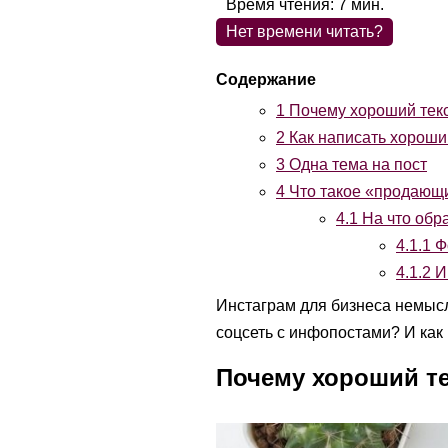
Время чтения:
7
мин.
Нет времени читать?
1
Почему хороший текс
2
Как написать хороши
3
Одна тема на пост
4
Что такое «продающ
4.1
На что обр
4.1.1
Фо
4.1.2
Иг
Инстаграм для бизнеса немысл
соцсеть с инфопостами? И как 
Почему хороший те