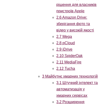
рішення для власників
пристроїв Apple
2.6
Amazon Drive:
зберігання фото та
відео у високій якості
2.7
Mega
2.8
pCloud
2.9
iDrive
2.10
SpiderOak
2.11
MediaFire
2.12
Tucha
3
Майбутнє хмарних технологій
3.1
Штучний інтелект та
автоматизація у
хмарних сервісах
3.2
Розширення