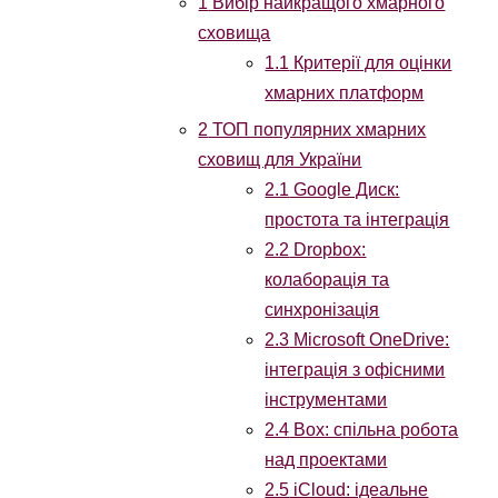
1
Вибір найкращого хмарного
сховища
1.1
Критерії для оцінки
хмарних платформ
2
ТОП популярних хмарних
сховищ для України
2.1
Google Диск:
простота та інтеграція
2.2
Dropbox:
колаборація та
синхронізація
2.3
Microsoft OneDrive:
інтеграція з офісними
інструментами
2.4
Box: спільна робота
над проектами
2.5
iCloud: ідеальне