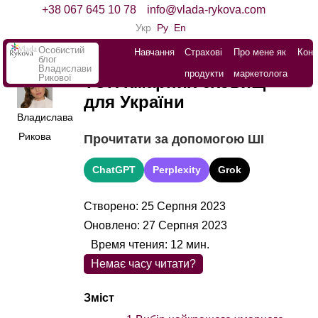
+38 067 645 10 78
info@vlada-rykova.com
Укр
Ру
En
Особистий
Навчання
Страхові
Про мене як
Конт
блог
Владислави
продукти
маркетолога
Рикової
ТОП хмарних сховищ
для України
Владислава
Рикова
Прочитати за допомогою ШІ
ChatGPT
Perplexity
Grok
Створено: 25 Серпня 2023
Оновлено: 27 Серпня 2023
Время чтения:
12
мин.
Немає часу читати?