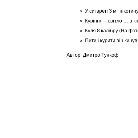
У сигареті 3 мг нікотину
Куріння – світло … в к
Куля 8 калібру (На фот
Пити і курити він кинув
Автор: Дмитро Тункоф