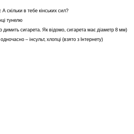
. А скільки в тебе кінських сил?
інці тунелю
о димить сигарета. Як відомо, сигарета має діаметр 8 мм)
 одночасно – інсульт, хлопці (взято з Інтернету)