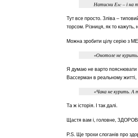
Натисни Esc – і на т
Тут все просто. Зліва – типов
торсом. Різниця, як то кажуть, 
Можна зробити цілу серію з М
«Онотоле не курить
Я думаю не варто пояснювати 
Вассерман в реальному житті, в
«Чака не курить. А 
Та ж історія. І так далі.
Щастя вам і, головне, ЗДОРОВ
P.S. Ще трохи слоганів про здо