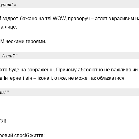
урнік! »
ий задрот, бажано на тлі WOW, праворуч – атлет з красивим 
на лице.
ЕМіческими героями.
. А ти?”
хто буде на зображенні. Причому абсолютно не важливо чи
 Інтернеті він – ікона і, отже, не може так облажатися.
ти?”
’Я!
ровий спосіб життя: