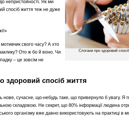
 до непристойності. Як ми
ий спосіб життя теж не дуже
жі!»
й мотивчик свого часу? А хто
Слогани про здоровий спосі
аклику? Ото ж бо й воно. Чи
ипадку – це зовсім не
ро здоровий спосіб життя
 нове, сучасне, що-небудь таке, що привернуло б увагу. Я
альною складовою. Не секрет, що 80% інформації людина от
ського організму вже давно використовують на практиці в м