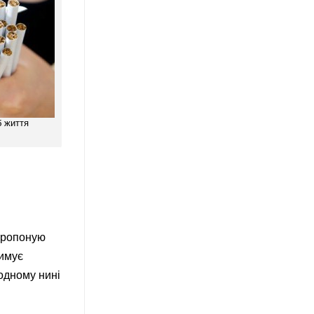
б життя
 пропоную
римує
одному нині