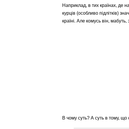
Наприклад, в тих країнах, де н
курців (особливо підлітків) зн
країні. Але комусь він, мабуть,
В чому суть? А суть в тому, щ