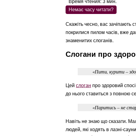
Время чтения:
3
мин.
Немає часу читати?
Скажіть чесно, вас зачіпають с
покрилися пилом часів, вже да
знаменитих слоганів.
Слогани про здоро
«Пити, курити – зд
Цей
слоган
про здоровий спосі
до нього ставиться з повною с
«Паритись – не ста
Навіть не знаю що сказати. Ма
людей, які ходять в лазні-сауни