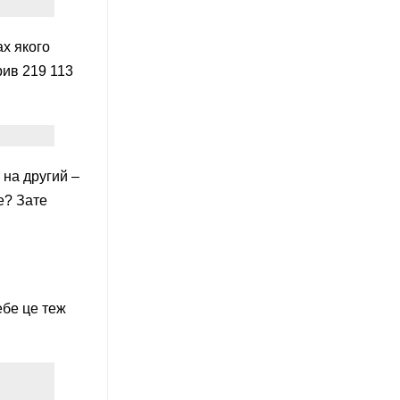
х якого
рив 219 113
 на другий –
е? Зате
ебе це теж