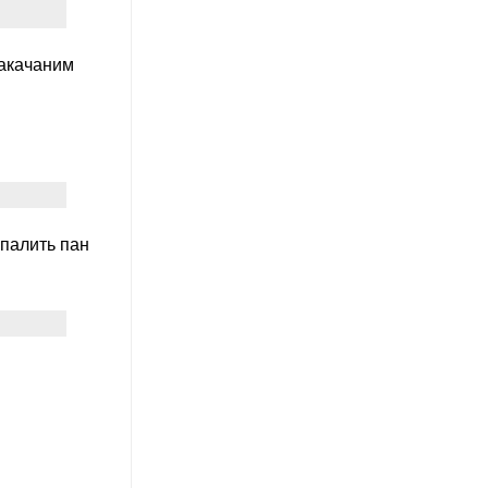
накачаним
 палить пан