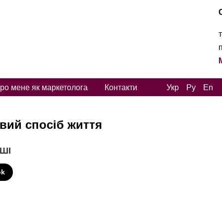
ро мене як маркетолога
Контакти
Укр
Ру
En
вий спосіб життя
 ШІ
ok