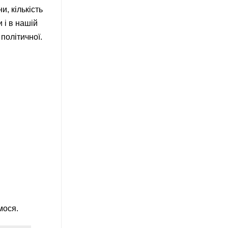
и, кількість
 і в нашій
 політичної.
мося.