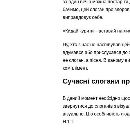
за один вечір можна постаріти
бачимо, цей слоган про здоров
виправдовує себе.
«Кидай курити – вставай на ли
Ну, хто з нас не наспівував це
вдумався або прислухався до з
не слоган, а пісня. В даному в
комплімент.
Сучасні слогани п
В даний момент необхідно щось
звернутися до слоганів з візу
візуально. Цю особливість люд
НЛП.