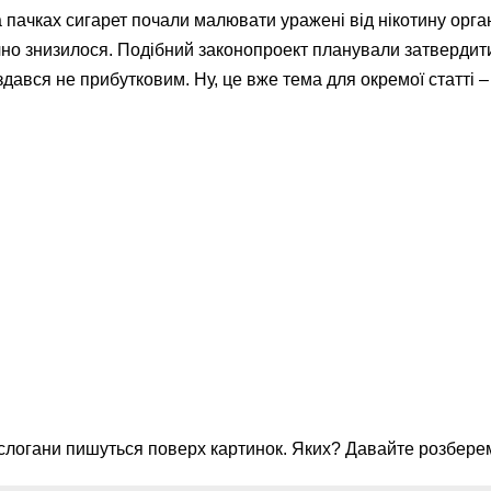
а пачках сигарет почали малювати уражені від нікотину орган
ачно знизилося. Подібний законопроект планували затвердити
 здався не прибутковим. Ну, це вже тема для окремої статті –
о слогани пишуться поверх картинок. Яких? Давайте розбере