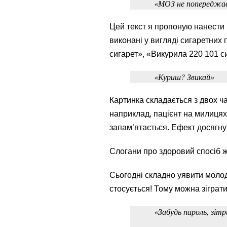
«МОЗ не попереджає
Цей текст я пропоную нанести 
виконані у вигляді сигаретних
сигарет», «Викурила 220 101 сиг
«Куриш? Звикай»
Картинка складається з двох ч
наприклад, пацієнт на милицях
запам’ятається. Ефект досягну
Слогани про здоровий спосіб ж
Сьогодні складно уявити молоди
стосується! Тому можна зіграт
«Забудь пароль, зітри