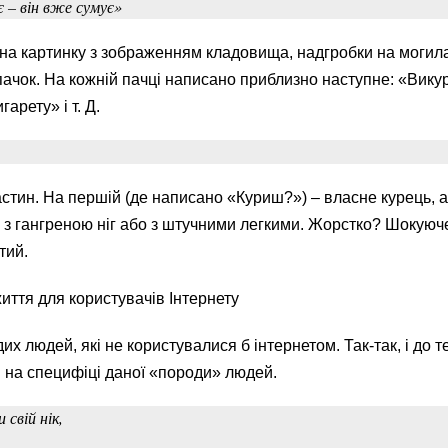
 – він вже сумує»
на картинку з зображенням кладовища, надгробки на могила
 пачок. На кожній пачці написано приблизно наступне: «Вику
арету» і т. Д.
астин. На першій (де написано «Куриш?») – власне курець, а
 з гангреною ніг або з штучними легкими. Жорстко? Шокуюч
тий.
иття для користувачів Інтернету
х людей, які не користувалися б інтернетом. Так-так, і до т
и на специфіці даної «породи» людей.
 свій нік,