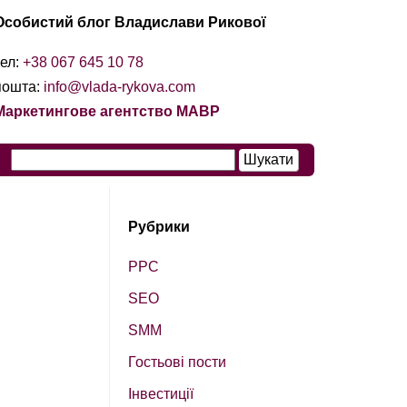
Особистий блог Владислави Рикової
тел:
+38 067 645 10 78
пошта:
info@vlada-rykova.com
Маркетингове агентство МАВР
Рубрики
PPC
SEO
SМM
Гостьові пости
Інвестиції