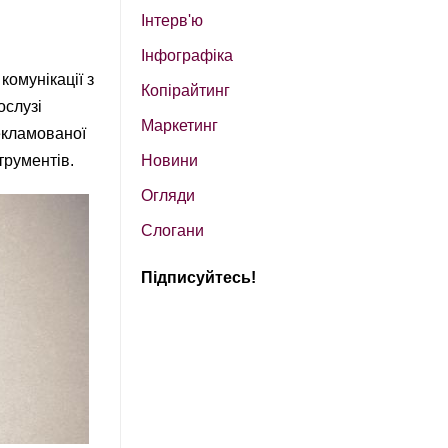
Інтерв'ю
Інфографіка
комунікації з
Копірайтинг
ослузі
Маркетинг
рекламованої
трументів.
Новини
Огляди
Слогани
Підписуйтесь!