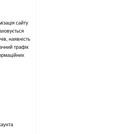
ізація сайту
раховується
чів, наявність
начний трафік
формаційних
каунта