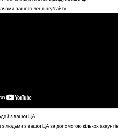
вачами вашого лендінгу/сайту
юдей з вашої ЦА
и з людьми з вашої ЦА за допомогою кількох акаунтів