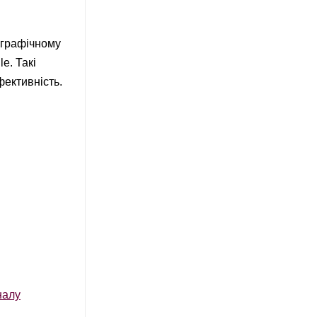
 графічному
e. Такі
фективність.
налу