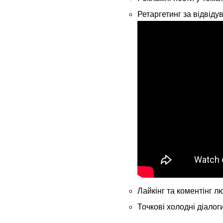
Ретаргетинг за відвіду
Лайкінг та коментінг л
Точкові холодні діалог