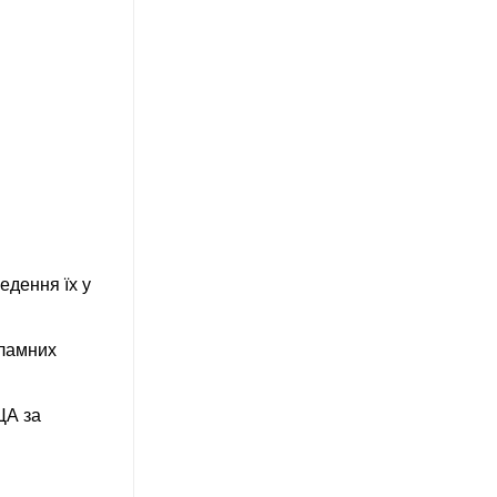
едення їх у
кламних
ЦА за