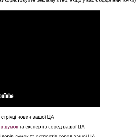
використовуйте рекламу з гео, якщо у вас є оффлайн точки)
 стрічці новин вашої ЦА
ів думок
та експертів серед вашої ЦА
лідерів думок та експертів серед вашої ЦА