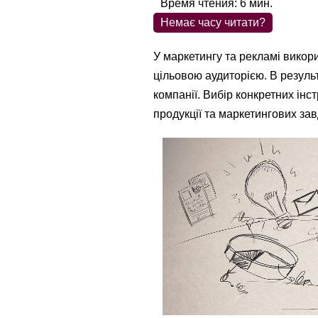
Время чтения:
6
мин.
Немає часу читати?
У маркетингу та рекламі викори
цільовою аудиторією. В результ
компанії. Вибір конкретних інс
продукції та маркетингових зав