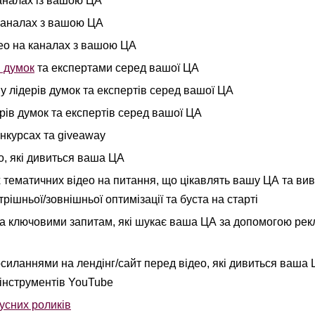
каналах із вашою ЦА
 каналах з вашою ЦА
део на каналах з вашою ЦА
и думок
та експертами серед вашої ЦА
у лідерів думок та експертів серед вашої ЦА
рів думок та експертів серед вашої ЦА
онкурсах та giveaway
о, які дивиться ваша ЦА
тематичних відео на питання, що цікавлять вашу ЦА та вив
ішньої/зовнішньої оптимізації та буста на старті
а ключовими запитам, які шукає ваша ЦА за допомогою ре
осиланнями на лендінг/сайт перед відео, які дивиться ваша 
інструментів YouTube
русних роликів