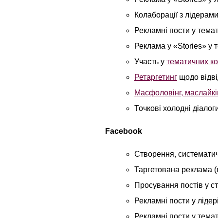
Колаборації з лідерам
Рекламні пости у темат
Реклама у «Stories» у 
Участь у
тематичних к
Ретаргетинг
щодо відві
Масфоловінг, маслайкін
Точкові холодні діалог
Facebook
Створення, систематич
Таргетована реклама (
Просування постів у с
Рекламні пости у лідер
Рекламні пости у темат