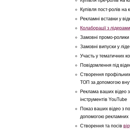
Купівля пре-ролів на 
Купівля пост-ролів на
Рекламні вставки у ві
Колаборації з лідерам
Замовні промо-ролики 
Замовні випуски у ліде
Участь у тематичних к
Повідомлення під віде
Створення профільних 
ТОП за допомогою внутр
Реклама ваших відео з
інструментів YouTube
Показ ваших відео з п
допомогою рекламних 
Створення та посів
ві