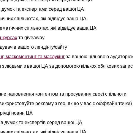
и думок та експертами серед вашої ЦА
ичних спільнотах, які відвідує ваша ЦА
тематичних спільнотах, які відвідує ваша ЦА
онкурсах
та giveaway
дувачів вашого лендінгу/сайту
г, маскоментинг та маслукінг
за вашою цільовою аудиторіє
и з людьми з вашої ЦА за допомогою кількох облікових запис
не наповнення контентом та просування своєї спільноти
використовуйте рекламу з гео, якщо у вас є оффлайн точки)
трічці новин ЦА
ів думок та експертів серед вашої ЦА
ичних спільнотах, які відвідує ваша ЦА