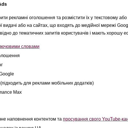
Ad
s
ити рекламні оголошення та розмістити їх у текстовому або
 видачі або на сайтах, що входять до медійної мережі Googl
ідно до тематичних запитів користувачів і мають хорошу е
ключовими словами
голошення
нг
Google
(підходить для реклами мобільних додатків)
rmance Max
чне наповнення контентом та
просування свого YouTube-ка