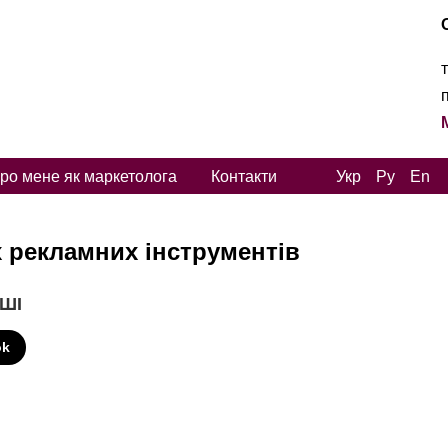
ро мене як маркетолога
Контакти
Укр
Ру
En
 рекламних інструментів
 ШІ
ok