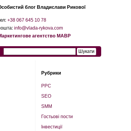
Особистий блог Владислави Рикової
тел:
+38 067 645 10 78
пошта:
info@vlada-rykova.com
Маркетингове агентство МАВР
Рубрики
PPC
SEO
SМM
Гостьові пости
Інвестиції