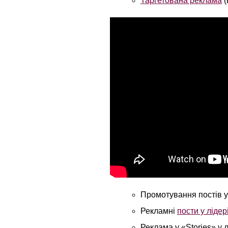
Таргетована реклама
(
Промотування постів у
Рекламні
пости у лідер
Реклама у «Stories» у 